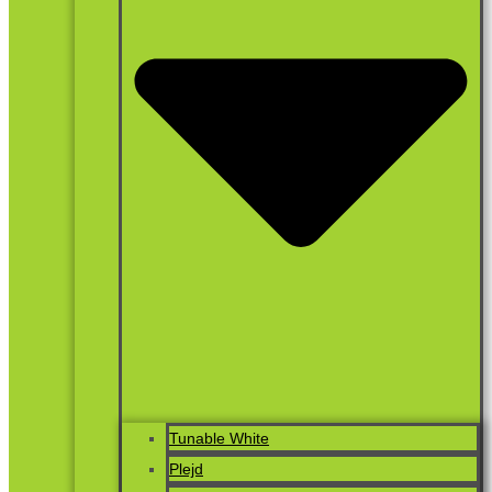
Tunable White
Plejd