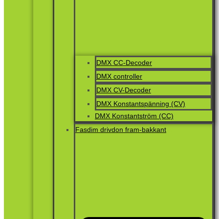
DMX CC-Decoder
DMX controller
DMX CV-Decoder
DMX Konstantspänning (CV)
DMX Konstantström (CC)
Fasdim drivdon fram-bakkant