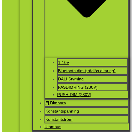
1-10V
Bluetooth dim (trådlös dimring)
DALI Styrning
FASDIMRING (230V)
PUSH-DIM (230V)
Ej Dimbara
Konstantspänning
Konstantström
Utomhus