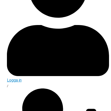
Logga in
/