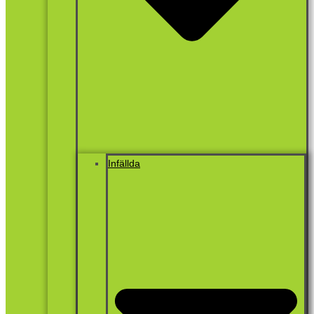
Infällda