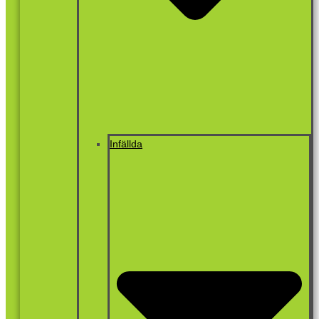
Infällda