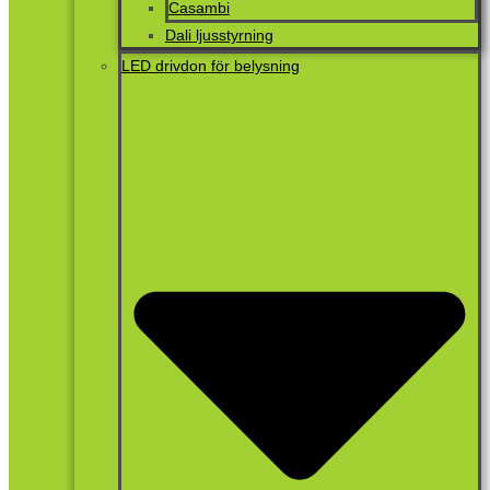
Casambi
Dali ljusstyrning
LED drivdon för belysning