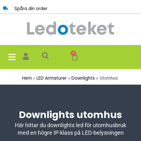
Hoppa
Spåra din order
till
innehåll
0
Varukorg
Hem
LED Armaturer
Downlights
Utomhus
Downlights utomhus
Här hittar du downlights led för utomhusbruk
med en högre IP-klass på LED-belysningen