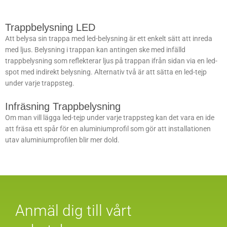
Trappbelysning LED
Att belysa sin trappa med led-belysning är ett enkelt sätt att inreda
med ljus. Belysning i trappan kan antingen ske med infälld
trappbelysning som reflekterar ljus på trappan ifrån sidan via en led-
spot med indirekt belysning. Alternativ två är att sätta en led-tejp
under varje trappsteg.
Infräsning Trappbelysning
Om man vill lägga led-tejp under varje trappsteg kan det vara en ide
att fräsa ett spår för en aluminiumprofil som gör att installationen
utav aluminiumprofilen blir mer dold.
Anmäl dig till vårt