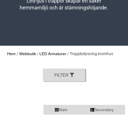
Led-ljus i trappor skapar en säker
hemmamiljö och är stämningshöjande.
/
/
/ Trappbelysning inomhus
Hem
Webbutik
LED Armaturer
FILTER
Main
Secondary