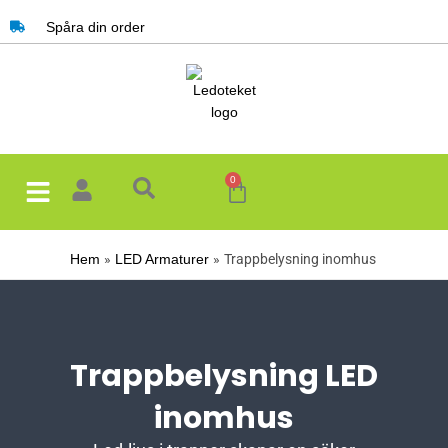
Hoppa
Spåra din order
till
innehåll
0
Varukorg
Trappbelysning inomhus
Hem
LED Armaturer
Trappbelysning LED
inomhus