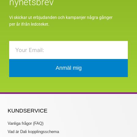
nyhetsbrev
Vi skickar ut erbjudanden och kampanjer några gånger
per år ifrån ledoteket.
Email
Anmäl mig
KUNDSERVICE
Vanliga frågor (FAQ)
Vad är Dali kopplingsschema