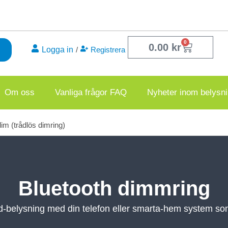
0
Varukor
0.00
kr
Logga in
/
Registrera
Om oss
Vanliga frågor FAQ
Nyheter inom belysn
im (trådlös dimring)
Bluetooth dimmring
d-belysning med din telefon eller smarta-hem system s