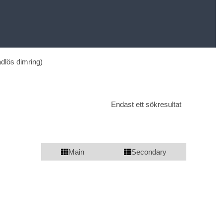
ådlös dimring)
Endast ett sökresultat
Main
Secondary