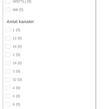
(
0
)
SPI(TTL)
(
0
)
Wifi
Antal kanaler
(
0
)
1
(
0
)
12
(
0
)
16
(
0
)
2
(
0
)
24
(
0
)
3
(
0
)
32
(
0
)
4
(
0
)
5
(
0
)
8