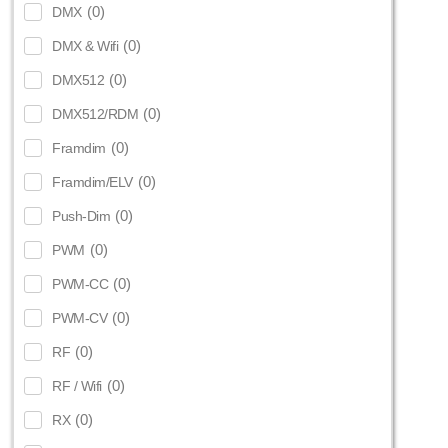
(
0
)
DMX
(
0
)
DMX & Wifi
(
0
)
DMX512
(
0
)
DMX512/RDM
(
0
)
Framdim
(
0
)
Framdim/ELV
(
0
)
Push-Dim
(
0
)
PWM
(
0
)
PWM-CC
(
0
)
PWM-CV
(
0
)
RF
(
0
)
RF / Wifi
(
0
)
RX