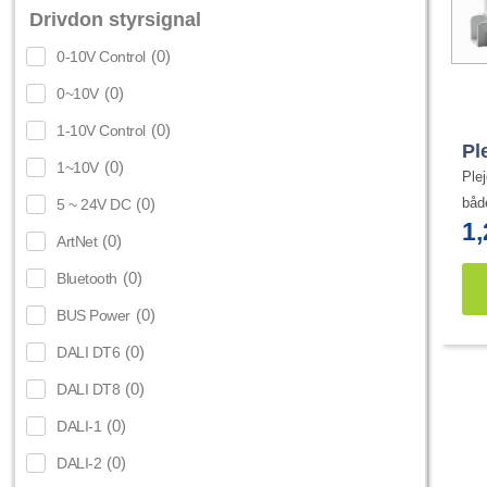
Drivdon styrsignal
(
0
)
0-10V Control
(
0
)
0~10V
(
0
)
1-10V Control
Pl
(
0
)
1~10V
Ple
(
0
)
båd
5 ~ 24V DC
1
(
0
)
ArtNet
(
0
)
Bluetooth
(
0
)
BUS Power
(
0
)
DALI DT6
(
0
)
DALI DT8
(
0
)
DALI-1
(
0
)
DALI-2