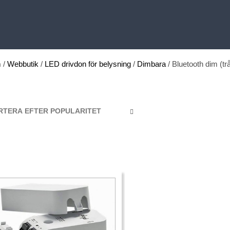
m
/
Webbutik
/
LED drivdon för belysning
/
Dimbara
/ Bluetooth dim (tr