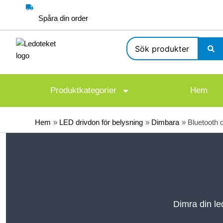
Hoppa
till
Spåra din order
innehåll
Search
...
Produktkategorier
Hem
Hem
LED drivdon för belysning
Dimbara
Bluetooth d
Dimra din le