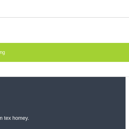
g
ing
om tex homey.