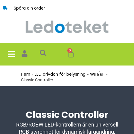
Hoppa
Spåra din order
till
innehåll
0
Varukorg
Hem
LED drivdon för belysning
WIFI/RF
Classic Controller
Classic Controller
RGB/RGBW LED-kontrollern är en universell
RGB-styrenhet för dynamisk färgändring,