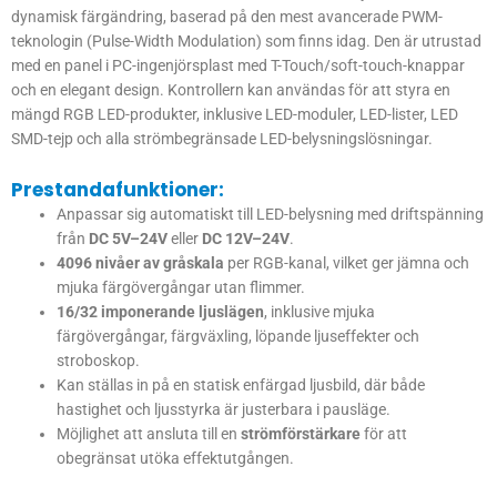
dynamisk färgändring, baserad på den mest avancerade PWM-
teknologin (Pulse-Width Modulation) som finns idag. Den är utrustad
med en panel i PC-ingenjörsplast med T-Touch/soft-touch-knappar
och en elegant design. Kontrollern kan användas för att styra en
mängd RGB LED-produkter, inklusive LED-moduler, LED-lister, LED
SMD-tejp och alla strömbegränsade LED-belysningslösningar.
Prestandafunktioner:
Anpassar sig automatiskt till LED-belysning med driftspänning
från
DC 5V–24V
eller
DC 12V–24V
.
4096 nivåer av gråskala
per RGB-kanal, vilket ger jämna och
mjuka färgövergångar utan flimmer.
16/32 imponerande ljuslägen
, inklusive mjuka
färgövergångar, färgväxling, löpande ljuseffekter och
stroboskop.
Kan ställas in på en statisk enfärgad ljusbild, där både
hastighet och ljusstyrka är justerbara i pausläge.
Möjlighet att ansluta till en
strömförstärkare
för att
obegränsat utöka effektutgången.