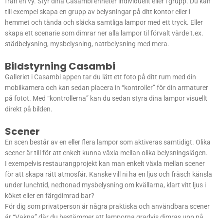
från en vy. Styr dina Casambi enheter individuellt eller i grupp. Du kan
till exempel skapa en grupp av belysningar på ditt kontor eller i
hemmet och tända och släcka samtliga lampor med ett tryck. Eller
skapa ett scenarie som dimrar ner alla lampor til förvalt värde t.ex.
städbelysning, mysbelysning, nattbelysning med mera.
Bildstyrning Casambi
Galleriet i Casambi appen tar du lätt ett foto på ditt rum med din
mobilkamera och kan sedan placera in “kontroller” för din armaturer
på fotot. Med “kontrollerna” kan du sedan styra dina lampor visuellt
direkt på bilden.
Scener
En scen består av en eller flera lampor som aktiveras samtidigt. Olika
scener är till för att enkelt kunna växla mellan olika belysningslägen.
I exempelvis restaurangprojekt kan man enkelt växla mellan scener
för att skapa rätt atmosfär. Kanske vill ni ha en ljus och fräsch känsla
under lunchtid, nedtonad mysbelysning om kvällarna, klart vitt ljus i
köket eller en färgdimrad bar?
För dig som privatperson är några praktiska och användbara scener
är “Vakna” där du bestämmer att lamporna gradvis dimras upp på