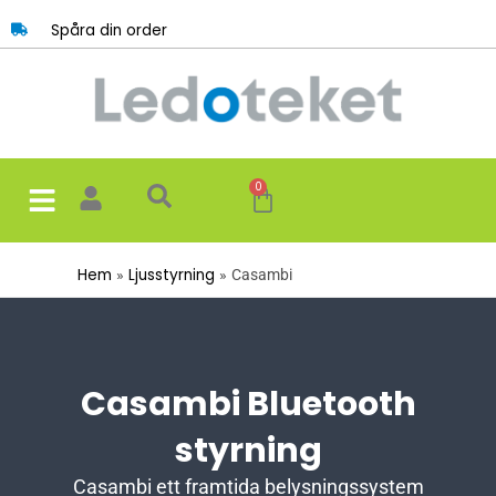
Hoppa
Spåra din order
till
innehåll
0
Varukorg
Hem
Ljusstyrning
Casambi
Casambi Bluetooth
styrning
Casambi ett framtida belysningssystem