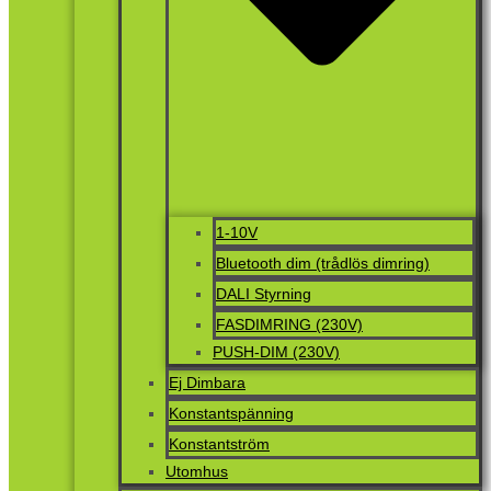
1-10V
Bluetooth dim (trådlös dimring)
DALI Styrning
FASDIMRING (230V)
PUSH-DIM (230V)
Ej Dimbara
Konstantspänning
Konstantström
Utomhus