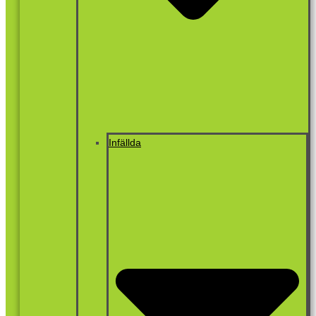
Infällda