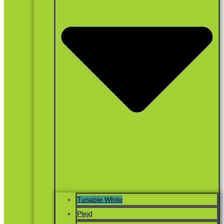
Tunable White
Plejd