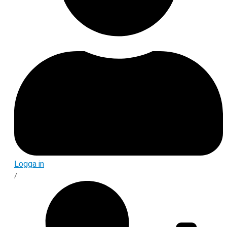
Logga in
/