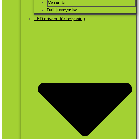
Casambi
Dali ljusstyrning
LED drivdon för belysning