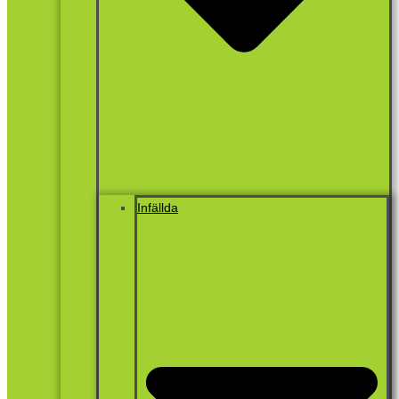
Infällda