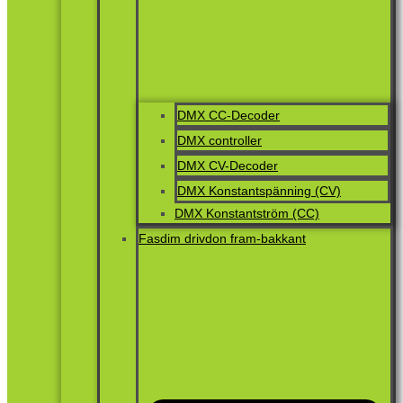
DMX CC-Decoder
DMX controller
DMX CV-Decoder
DMX Konstantspänning (CV)
DMX Konstantström (CC)
Fasdim drivdon fram-bakkant