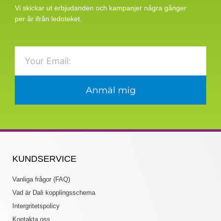
Vi skickar ut erbjudanden och kampanjer några gånger
per år ifrån ledoteket.
Email
Anmäl mig
KUNDSERVICE
Vanliga frågor (FAQ)
Vad är Dali kopplingsschema
Intergritetspolicy
Kontakta oss