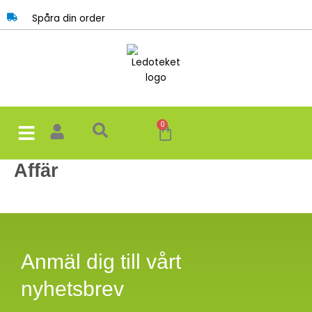
Hoppa
Spåra din order
till
innehåll
0
Varukorg
Affär
Anmäl dig till vårt
nyhetsbrev