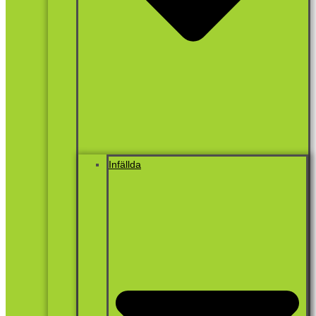
Infällda