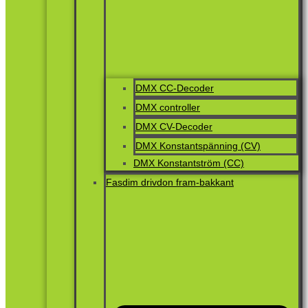
DMX CC-Decoder
DMX controller
DMX CV-Decoder
DMX Konstantspänning (CV)
DMX Konstantström (CC)
Fasdim drivdon fram-bakkant