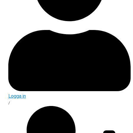
Logga in
/