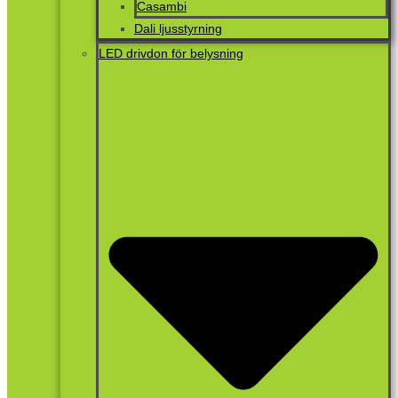
Casambi
Dali ljusstyrning
LED drivdon för belysning