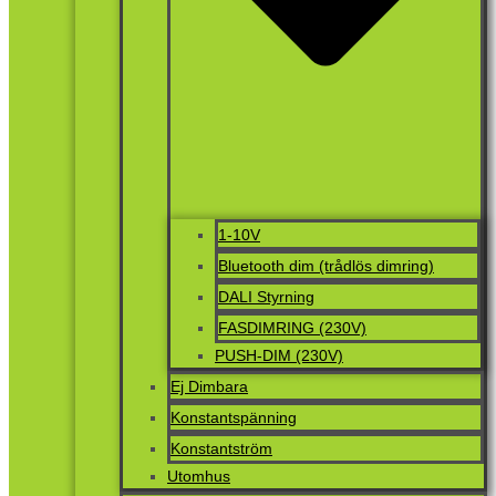
1-10V
Bluetooth dim (trådlös dimring)
DALI Styrning
FASDIMRING (230V)
PUSH-DIM (230V)
Ej Dimbara
Konstantspänning
Konstantström
Utomhus