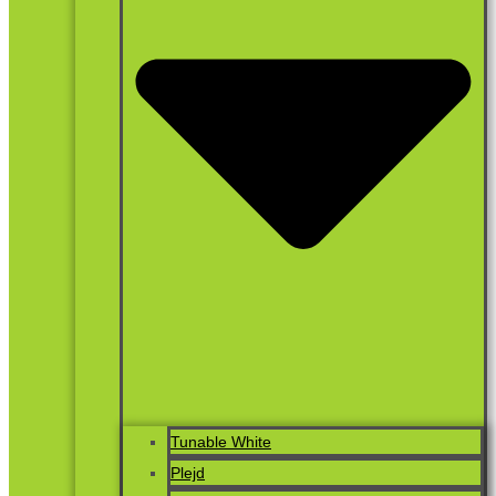
Tunable White
Plejd