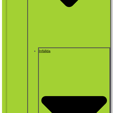
Infällda