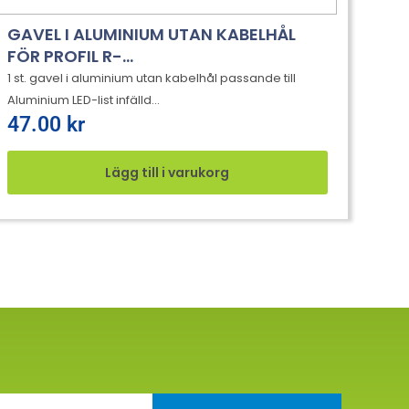
GAVEL I ALUMINIUM UTAN KABELHÅL
FÖR PROFIL R-...
1 st. gavel i aluminium utan kabelhål passande till
Aluminium LED-list infälld...
47.00
kr
Lägg till i varukorg