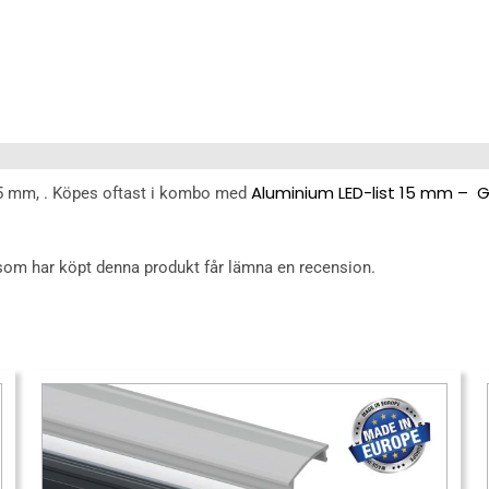
15MM
(EC-
SL15-
H3)
mängd
Aluminium LED-list 15 mm – G
t 15 mm, . Köpes oftast i kombo med
som har köpt denna produkt får lämna en recension.