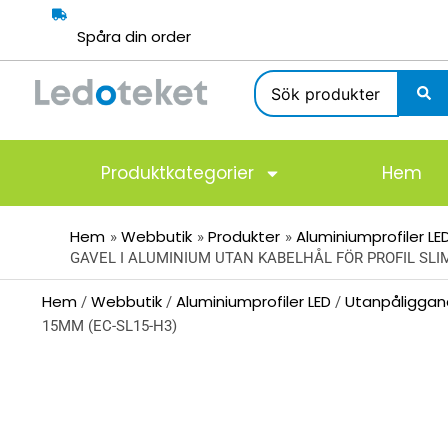
Hoppa
till
Spåra din order
innehåll
Search
...
Produktkategorier
Hem
Hem
Webbutik
Produkter
Aluminiumprofiler LE
GAVEL I ALUMINIUM UTAN KABELHÅL FÖR PROFIL SLIM
Hem
Webbutik
Aluminiumprofiler LED
Utanpåligga
/
/
/
15MM (EC-SL15-H3)