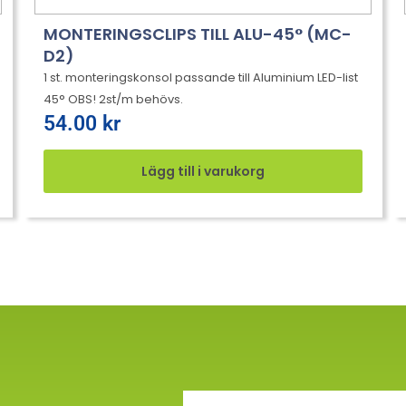
MONTERINGSCLIPS TILL ALU-45° (MC-
D2)
1 st. monteringskonsol passande till Aluminium LED-list
45° OBS! 2st/m behövs.
54.00
kr
Lägg till i varukorg
Email