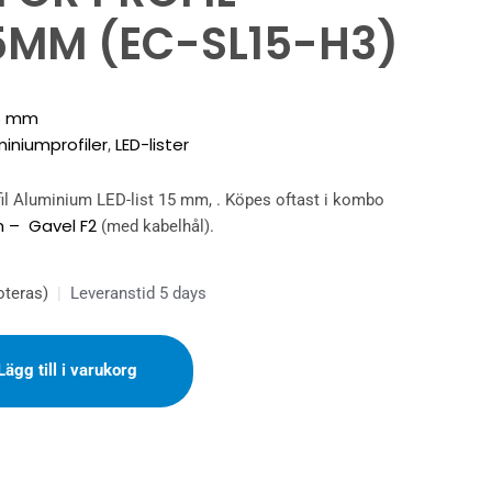
15MM (EC-SL15-H3)
15 mm
miniumprofiler
LED-lister
,
ofil Aluminium LED-list 15 mm, . Köpes oftast i kombo
m – Gavel F2
(med kabelhål).
oteras)
|
Leveranstid 5 days
Lägg till i varukorg