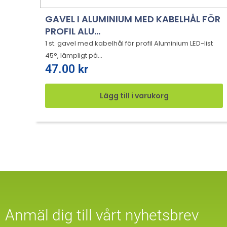
GAVEL I ALUMINIUM MED KABELHÅL FÖR
PROFIL ALU...
1 st. gavel med kabelhål för profil Aluminium LED-list
45°, lämpligt på...
47.00
kr
Lägg till i varukorg
Anmäl dig till vårt nyhetsbrev