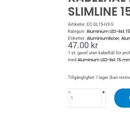
SLIMLINE 
Artikelnr:
EC-SL15-H3-S
Aluminium LED-list 
Kategori:
Aluminiumlister
Alu
Etiketter:
,
47.00
kr
1 st. gavel utan kabelhål för pr
Aluminium LED-list 15 m
med
GAVEL
Tillgänglighet:
I lager (kan restn
I
ALUMINIUM
+
-
UTAN
KABELHÅL
FÖR
PROFIL
SLIMLINE