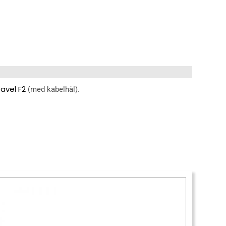
avel F2
(med kabelhål).