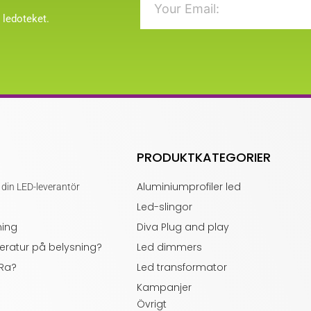
 ledoteket.
PRODUKTKATEGORIER
Aluminiumprofiler led
 din LED-leverantör
Led-slingor
ning
Diva Plug and play
eratur på belysning?
Led dimmers
 Ra?
Led transformator
Kampanjer
Övrigt