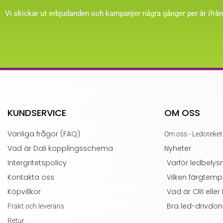
Vi skickar ut erbjudanden och kampanjer några gånger per år ifrån
KUNDSERVICE
OM OSS
Vanliga frågor (FAQ)
Om oss - Ledoteket
Vad är Dali kopplingsschema
Nyheter
Intergritetspolicy
Varför ledbelys
Kontakta oss
Vilken färgtemp
Köpvillkor
Vad är CRI eller
Bra led-drivdon
Frakt och leverans
Retur