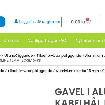
0
Varukor
0.00
kr
Registrera
Logga in
/
Om oss
Vanliga frågor FAQ
Nyheter inom 
D
Utanpåliggande
Tillbehör-Utanpåliggande
Aluminium L
LINE 15MM (EC-SL15-H3)
nde
Tillbehör-Utanpåliggande
Aluminium LED-list 15 mm
/
/
/ G
GAVEL I A
KABELHÅL 