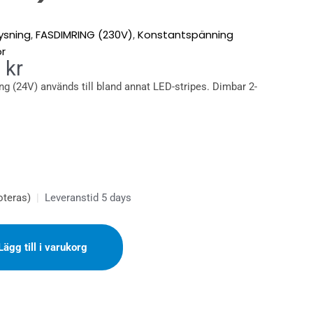
lysning
FASDIMRING (230V)
Konstantspänning
,
,
r
Det
0
kr
ngliga
nuvarande
ng (24V) används till bland annat LED-stripes. Dimbar 2-
priset
är:
 kr.
495.00 kr.
oteras)
|
Leveranstid 5 days
Lägg till i varukorg