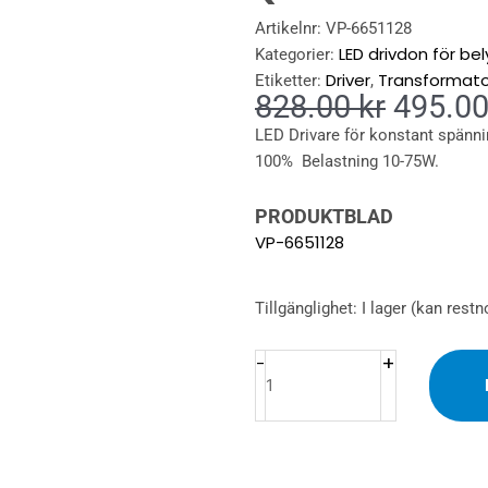
Artikelnr:
VP-6651128
LED drivdon för be
Kategorier:
Driver
Transformato
Etiketter:
,
Det
828.00
kr
495.0
urspru
LED Drivare för konstant spänni
priset
100% Belastning 10-75W.
var:
828.00
PRODUKTBLAD
VP-6651128
Dimbar
Tillgänglighet:
I lager (kan restn
LED
Driver
+
-
24V
75W
(FASDIMRING)
mängd