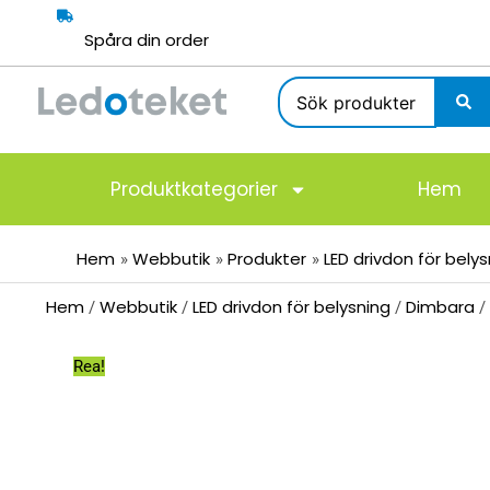
Hoppa
till
Spåra din order
innehåll
Search
...
Produktkategorier
Hem
Hem
Webbutik
Produkter
LED drivdon för bely
Hem
Webbutik
LED drivdon för belysning
Dimbara
/
/
/
/
Rea!