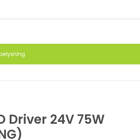
g
belysning
D Driver 24V 75W
ING)