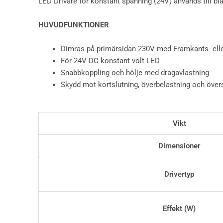
LED Drivare för konstant spänning (24V) används till b
HUVUDFUNKTIONER
Dimras på primärsidan 230V med Framkants- ell
För 24V DC konstant volt LED
Snabbkoppling och hölje med dragavlastning
Skydd mot kortslutning, överbelastning och över
Vikt
Dimensioner
Drivertyp
Effekt (W)