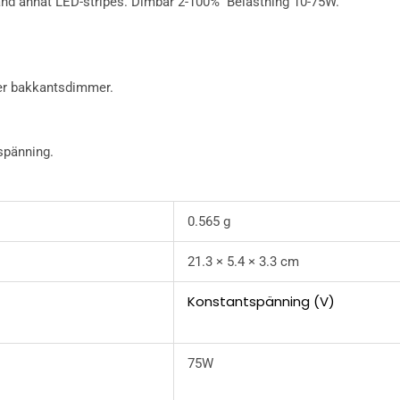
land annat LED-stripes. Dimbar 2-100% Belastning 10-75W.
er bakkantsdimmer.
spänning.
0.565 g
21.3 × 5.4 × 3.3 cm
Konstantspänning (V)
75W