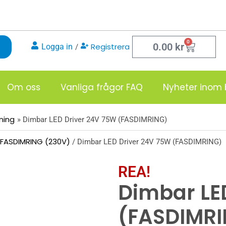
0
Varukor
0.00
kr
Registrera
Logga in
/
Om oss
Vanliga frågor FAQ
Nyheter inom 
sning
Dimbar LED Driver 24V 75W (FASDIMRING)
FASDIMRING (230V)
/ Dimbar LED Driver 24V 75W (FASDIMRING)
REA!
Dimbar LE
(FASDIMR