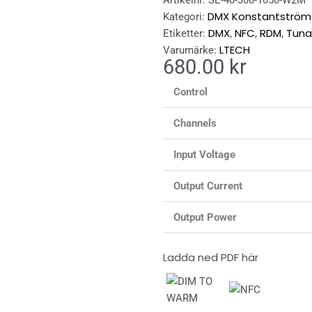
Artikelnr:
SE-40-300-1050-W2M
DMX Konstantström
Kategori:
DMX
NFC
RDM
Tuna
Etiketter:
,
,
,
LTECH
Varumärke:
680.00
kr
Control
Channels
Input Voltage
Output Current
Output Power
Ladda ned PDF här