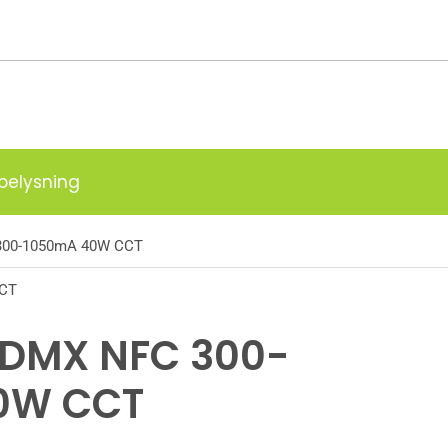
g
belysning
 300-1050mA 40W CCT
CCT
r DMX NFC 300-
0W CCT