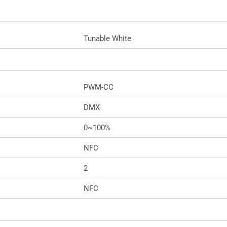
Tunable White
PWM-CC
DMX
0~100%
NFC
2
NFC