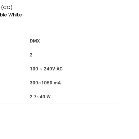
 (CC)
ble White
DMX
2
100 ~ 240V AC
300~1050 mA
2.7~40 W