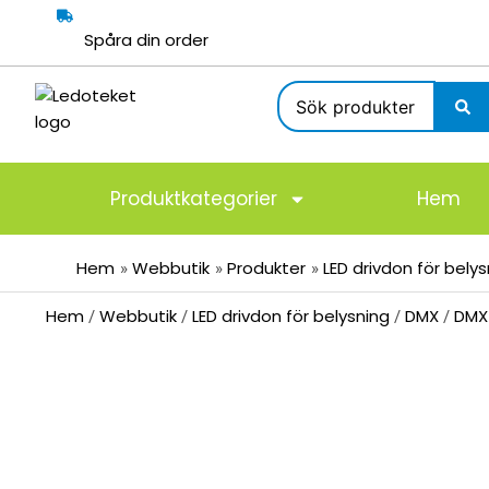
Hoppa
till
Spåra din order
innehåll
Search
...
Produktkategorier
Hem
Hem
Webbutik
Produkter
LED drivdon för bely
Hem
Webbutik
LED drivdon för belysning
DMX
DMX
/
/
/
/