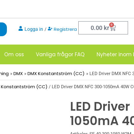
0
Varukor
0.00
kr
Registrera
Logga in
/
Om oss
Vanliga frågor FAQ
Nyheter inom 
sning
DMX
DMX Konstantström (CC)
LED Driver DMX NFC
 Konstantström (CC)
/ LED Driver DMX NFC 300-1050mA 40W 
LED Drive
1050mA 4