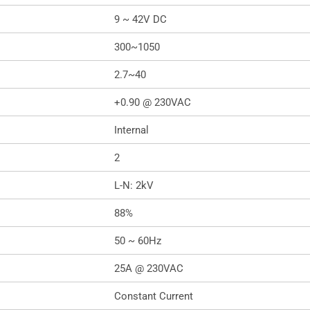
9 ~ 42V DC
300~1050
2.7~40
+0.90 @ 230VAC
Internal
2
L-N: 2kV
88%
50 ~ 60Hz
25A @ 230VAC
Constant Current