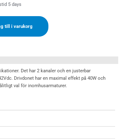
stid 5 days
g till i varukorg
kationer. Det har 2 kanaler och en justerbar
42Vdc. Drivdonet har en maximal effekt på 40W och
litligt val för inomhusarmaturer.