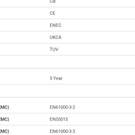
CB
CE
ENEC
UKCA
TUV
5 Year
(EMC)
EN61000-3-2
(EMC)
EN55015
(EMC)
EN61000-3-3