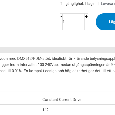
LED
Tillgänglighet:
I lager
|
Leveran
Driver
DMX
+
-
Läg
NFC
300-
1050mA
40W
CCT
mängd
rivdon med DMX512/RDM-stöd, idealiskt för krävande belysningsappli
gger inom intervallet 100-240Vac, medan utgångsspänningen är 9-
d till 0,01%. En kompakt design och hög säkerhet gör det till ett på
Constant Current Driver
142