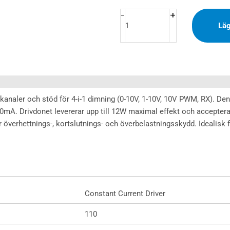
Driver
0-
+
-
Läg
10V
NFC
100-
500mA
12W
CCT
kanaler och stöd för 4-i-1 dimning (0-10V, 1-10V, 10V PWM, RX). Den
mängd
A. Drivdonet levererar upp till 12W maximal effekt och accepte
er överhettnings-, kortslutnings- och överbelastningsskydd. Idealisk
Constant Current Driver
110