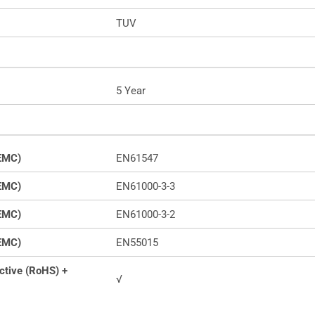
TUV
5 Year
(EMC)
EN61547
(EMC)
EN61000-3-3
(EMC)
EN61000-3-2
(EMC)
EN55015
ctive (RoHS) +
√