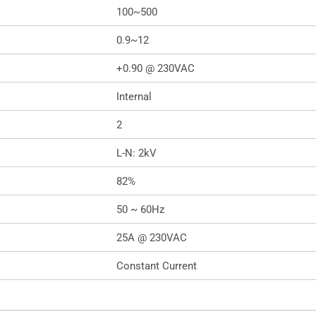
100~500
0.9~12
+0.90 @ 230VAC
Internal
2
L-N: 2kV
82%
50 ~ 60Hz
25A @ 230VAC
Constant Current