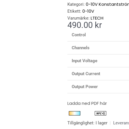
0-10V Konstantströ
Kategori:
0-10V
Etikett:
LTECH
Varumärke:
490.00
kr
Control
Channels
Input Voltage
Output Current
Output Power
Ladda ned PDF här
LED
Tillgänglighet:
I lager
|
Leveran