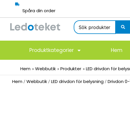
Hoppa
till
Spåra din order
innehåll
Search
...
Produktkategorier
Hem
Hem
Webbutik
Produkter
LED drivdon för bely
Hem
Webbutik
LED drivdon för belysning
Drivdon 0-
/
/
/