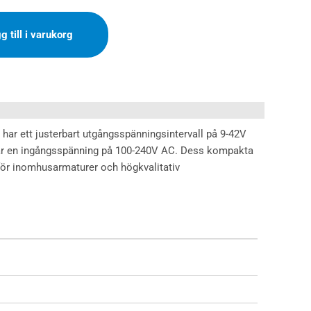
g till i varukorg
 har ett justerbart utgångsspänningsintervall på 9-42V
rar en ingångsspänning på 100-240V AC. Dess kompakta
 för inomhusarmaturer och högkvalitativ