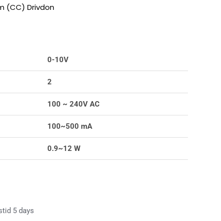
m (CC) Drivdon
0-10V
2
100 ~ 240V AC
100~500 mA
0.9~12 W
stid 5 days