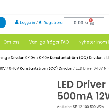
0
Varukor
0.00
kr
Registrera
Logga in
/
Om oss
Vanliga frågor FAQ
Nyheter inom 
sning
Drivdon 0-10V
0-10V Konstantström (CC) Drivdon
L
10V
0-10V Konstantström (CC) Drivdon
/
/ LED Driver 0-10V 
LED Driver
500mA 12
Artikelnr:
SE-12-100-500-W2A