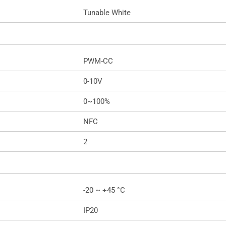
Tunable White
PWM-CC
0-10V
0~100%
NFC
2
-20 ~ +45 °C
IP20