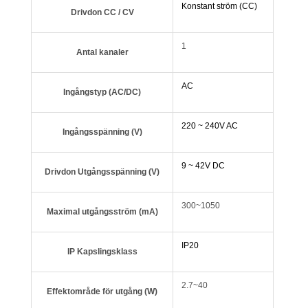
Konstant ström (CC)
Drivdon CC / CV
1
Antal kanaler
AC
Ingångstyp (AC/DC)
220 ~ 240V AC
Ingångsspänning (V)
9 ~ 42V DC
Drivdon Utgångsspänning (V)
300~1050
Maximal utgångsström (mA)
IP20
IP Kapslingsklass
2.7~40
Effektområde för utgång (W)