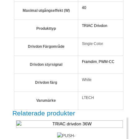
40
Maximal utgångseffekt (W)
TRIAC Drivdon
Produkttyp
Single Color
Drivdon Färgområde
Framdim
,
PWM-CC
Drivdon styrsignal
White
Drivdon färg
LTECH
Varumärke
Relaterade produkter