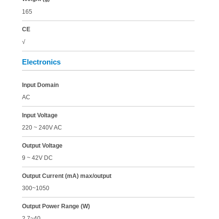
165
CE
√
Electronics
Input Domain
AC
Input Voltage
220 ~ 240V AC
Output Voltage
9 ~ 42V DC
Output Current (mA) max/output
300~1050
Output Power Range (W)
2.7~40