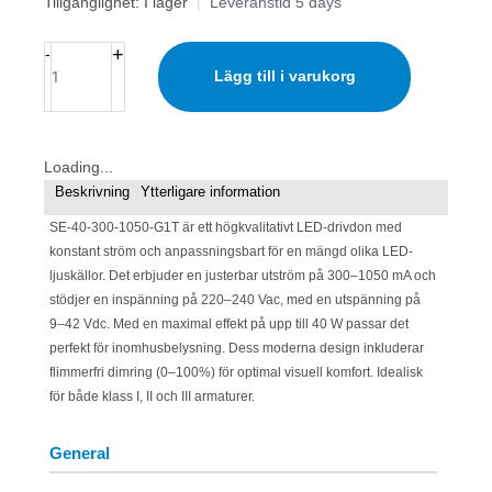
LED
Tillgänglighet:
I lager
|
Leveranstid 5 days
Driver
TRIAC
+
-
300-
Lägg till i varukorg
1050mA
40W
mängd
Loading...
Beskrivning
Ytterligare information
SE-40-300-1050-G1T är ett högkvalitativt LED-drivdon med
konstant ström och anpassningsbart för en mängd olika LED-
ljuskällor. Det erbjuder en justerbar utström på 300–1050 mA och
stödjer en inspänning på 220–240 Vac, med en utspänning på
9–42 Vdc. Med en maximal effekt på upp till 40 W passar det
perfekt för inomhusbelysning. Dess moderna design inkluderar
flimmerfri dimring (0–100%) för optimal visuell komfort. Idealisk
för både klass I, II och III armaturer.
General