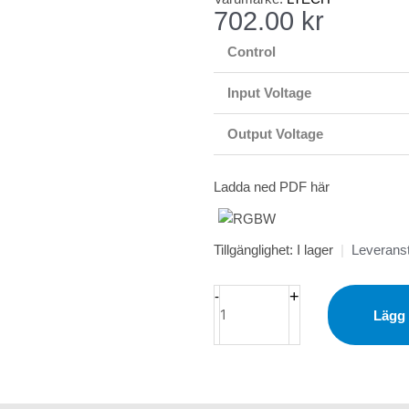
702.00
kr
Control
Input Voltage
Output Voltage
Ladda ned PDF här
LED
Tillgänglighet:
I lager
|
Leveranst
Mini
RF
+
-
SPI
Lägg t
mängd