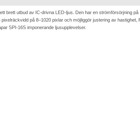
ett brett utbud av IC-drivna LED-ljus. Den har en strömförsörjning 
en pixelräckvidd på 8–1020 pixlar och möjliggör justering av hastighe
apar SPI-16S imponerande ljusupplevelser.