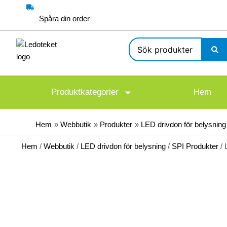
Hoppa
till
Spåra din order
innehåll
Search
...
Produktkategorier
Hem
Hem
Webbutik
Produkter
LED drivdon för belysning
Hem
/
Webbutik
/
LED drivdon för belysning
/
SPI Produkter
/ 