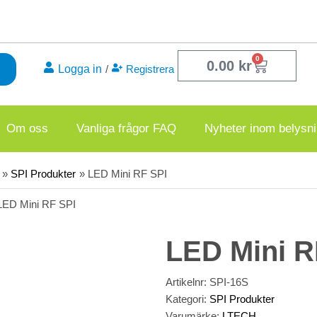
0
Varukor
0.00
kr
Logga in
/
Registrera
Om oss
Vanliga frågor FAQ
Nyheter inom belysn
SPI Produkter
LED Mini RF SPI
LED Mini RF SPI
LED Mini R
Artikelnr:
SPI-16S
Kategori:
SPI Produkter
Varumärke:
LTECH