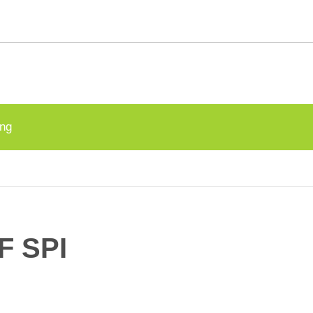
g
ing
F SPI