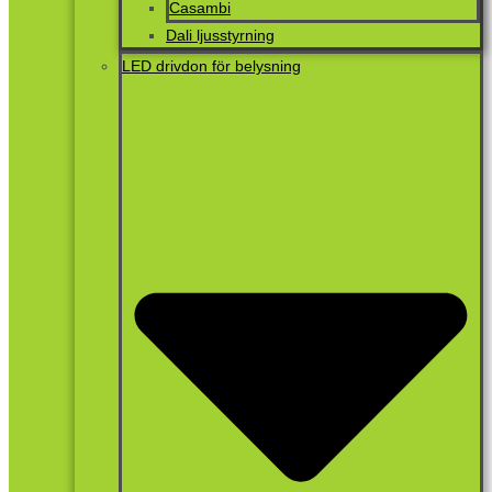
Casambi
Dali ljusstyrning
LED drivdon för belysning