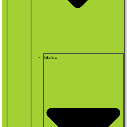
Infällda