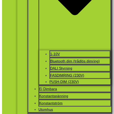
1-10V
Bluetooth dim (trådlös dimring)
DALI Styrning
FASDIMRING (230V)
PUSH-DIM (230V)
Ej Dimbara
Konstantspänning
Konstantström
Utomhus