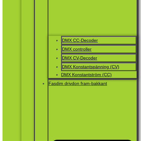
DMX CC-Decoder
DMX controller
DMX CV-Decoder
DMX Konstantspänning (CV)
DMX Konstantström (CC)
Fasdim drivdon fram-bakkant