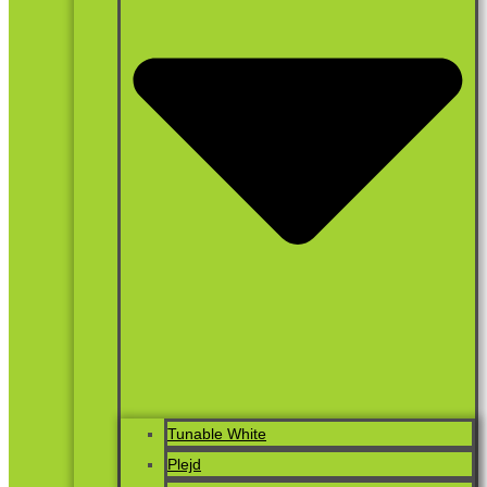
Tunable White
Plejd