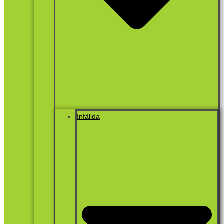
Infällda