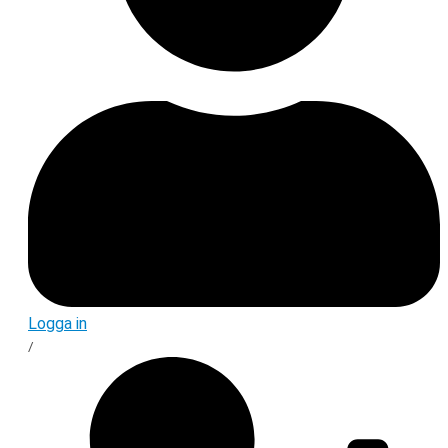
Logga in
/