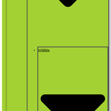
Infällda