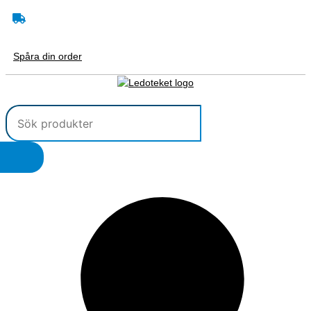
Hoppa
Search
Sök
till
...
produkt
innehåll
Spåra din order