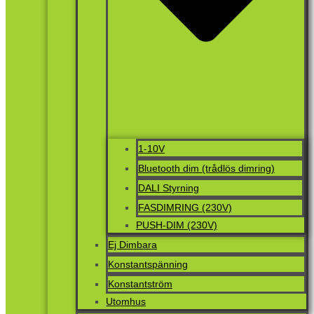
1-10V
Bluetooth dim (trådlös dimring)
DALI Styrning
FASDIMRING (230V)
PUSH-DIM (230V)
Ej Dimbara
Konstantspänning
Konstantström
Utomhus