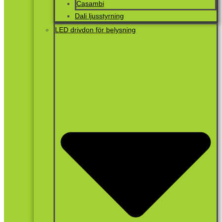
Casambi
Dali ljusstyrning
LED drivdon för belysning