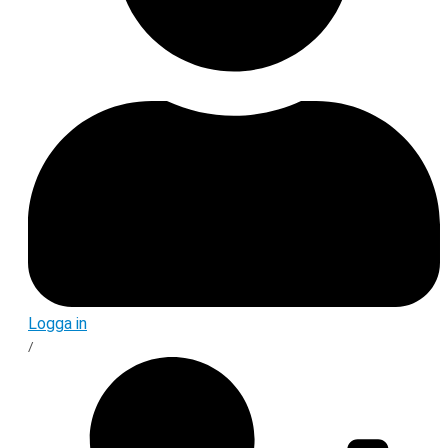
Logga in
/