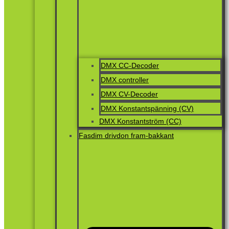
DMX CC-Decoder
DMX controller
DMX CV-Decoder
DMX Konstantspänning (CV)
DMX Konstantström (CC)
Fasdim drivdon fram-bakkant