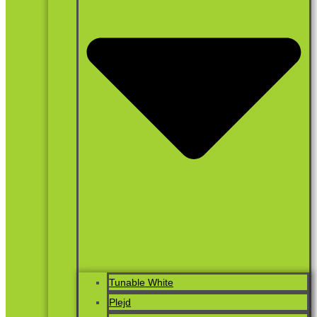
Tunable White
Plejd