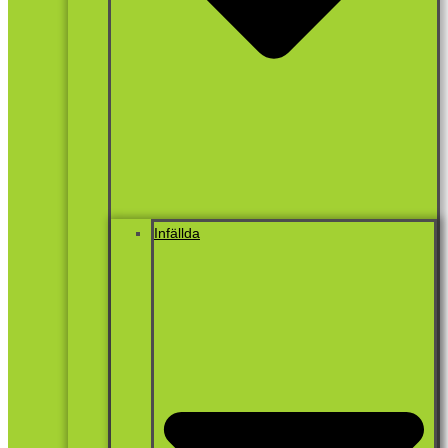
Infällda