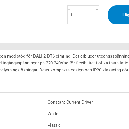
Driver
DALI
+
-
Läg
NFC
100-
450mA
6W
mängd
vdon med stöd för DALI-2 DT6-dimring. Det erbjuder utgångsspänni
 ingångsspänningar på 220-240Vac för flexibilitet i olika installa
iva belysningslösningar. Dess kompakta design och IP20-klassning gör
Constant Current Driver
White
Plastic