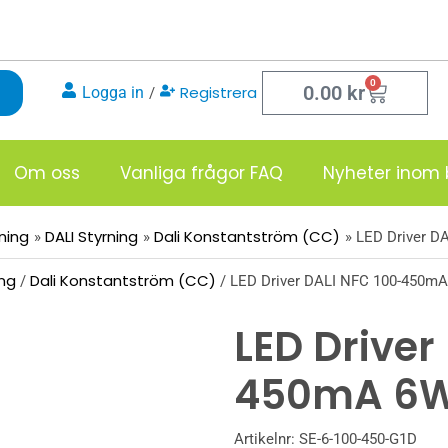
0
Varukor
0.00
kr
Registrera
Logga in
/
Om oss
Vanliga frågor FAQ
Nyheter inom 
sning
DALI Styrning
Dali Konstantström (CC)
LED Driver D
ing
Dali Konstantström (CC)
/
/ LED Driver DALI NFC 100-450m
LED Driver
450mA 6
Artikelnr:
SE-6-100-450-G1D