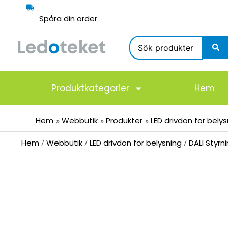
Hoppa
till
Spåra din order
innehåll
Search
...
Produktkategorier
Hem
Hem
Webbutik
Produkter
LED drivdon för bely
Hem
Webbutik
LED drivdon för belysning
DALI Styrn
/
/
/