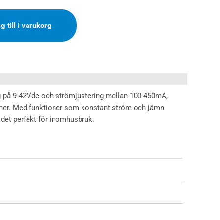
g till i varukorg
ng på 9-42Vdc och strömjustering mellan 100-450mA,
tioner. Med funktioner som konstant ström och jämn
 det perfekt för inomhusbruk.