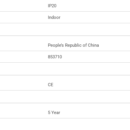
IP20
Indoor
People’s Republic of China
853710
CE
5 Year