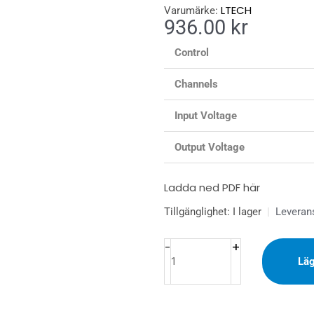
LTECH
Varumärke:
936.00
kr
Control
Channels
Input Voltage
Output Voltage
Ladda ned PDF här
LED
Tillgänglighet:
I lager
|
Leveran
Driver
DALI
+
-
Läg
1x12A
mängd