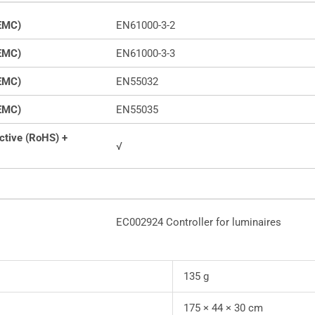
(EMC)
EN61000-3-2
(EMC)
EN61000-3-3
(EMC)
EN55032
(EMC)
EN55035
ctive (RoHS) +
√
EC002924 Controller for luminaires
135 g
175 × 44 × 30 cm