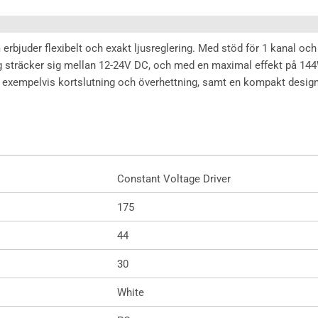
bjuder flexibelt och exakt ljusreglering. Med stöd för 1 kanal och e
sträcker sig mellan 12-24V DC, och med en maximal effekt på 144W
exempelvis kortslutning och överhettning, samt en kompakt design
Constant Voltage Driver
175
44
30
White