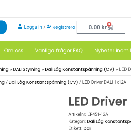
0
Varukor
0.00
kr
Registrera
Logga in
/
Om oss
Vanliga frågor FAQ
Nyheter inom 
sning
DALI Styrning
Dali Låg Konstantspänning (CV)
LED D
ing
Dali Låg Konstantspänning (CV)
/
/ LED Driver DALI 1x12A
LED Driver
Artikelnr:
LT-451-12A
Dali Låg Konstants
Kategori:
Dali
Etikett: