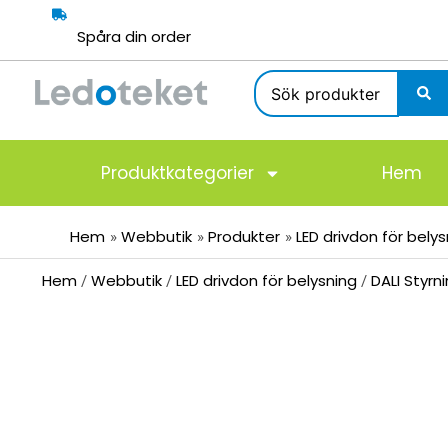
Hoppa
till
Spåra din order
innehåll
Search
...
Produktkategorier
Hem
Hem
Webbutik
Produkter
LED drivdon för bely
Hem
Webbutik
LED drivdon för belysning
DALI Styrn
/
/
/