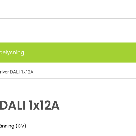
g
belysning
river DALI 1x12A
 DALI 1x12A
pänning (CV)