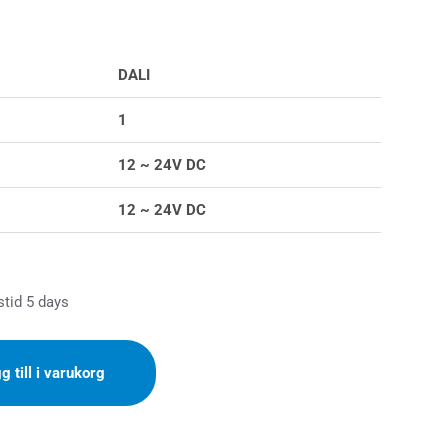
DALI
1
12 ~ 24V DC
12 ~ 24V DC
stid 5 days
g till i varukorg