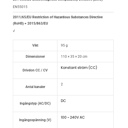
EN55015
2011/65/EU Restriction of Hazardous Substances Directive
(RoHS) + 2015/863/EU
√
Vikt
95 g
Dimensioner
110 × 35 × 20 cm
Konstant ström (CC)
Drivdon CC / CV
2
Antal kanaler
DC
Ingångstyp (AC/DC)
100 ~ 240V AC
Ingångsspänning (V)