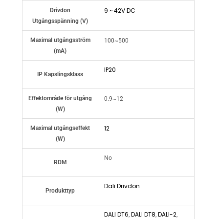
9 ~ 42V DC
Drivdon
Utgångsspänning (V)
Maximal utgångsström
100~500
(mA)
IP20
IP Kapslingsklass
Effektområde för utgång
0.9~12
(W)
12
Maximal utgångseffekt
(W)
No
RDM
Dali Drivdon
Produkttyp
DALI DT6
DALI DT8
DALI-2
,
,
,