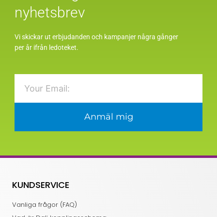
nyhetsbrev
Vi skickar ut erbjudanden och kampanjer några gånger
per år ifrån ledoteket.
Email
Anmäl mig
KUNDSERVICE
Vanliga frågor (FAQ)