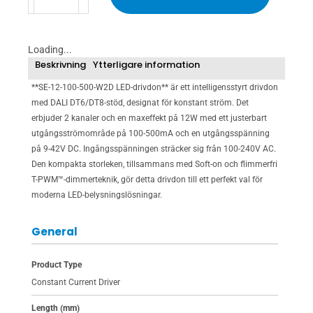
100-
500mA
12W
Loading...
mängd
Beskrivning
Ytterligare information
**SE-12-100-500-W2D LED-drivdon** är ett intelligensstyrt drivdon
med DALI DT6/DT8-stöd, designat för konstant ström. Det
erbjuder 2 kanaler och en maxeffekt på 12W med ett justerbart
utgångsströmområde på 100-500mA och en utgångsspänning
på 9-42V DC. Ingångsspänningen sträcker sig från 100-240V AC.
Den kompakta storleken, tillsammans med Soft-on och flimmerfri
T-PWM™-dimmerteknik, gör detta drivdon till ett perfekt val för
moderna LED-belysningslösningar.
General
Product Type
Constant Current Driver
Length (mm)