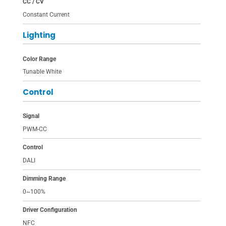
CC / CV
Constant Current
Lighting
Color Range
Tunable White
Control
Signal
PWM-CC
Control
DALI
Dimming Range
0~100%
Driver Configuration
NFC