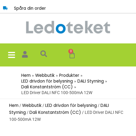
Hoppa
Spåra din order
till
innehåll
0
Varukorg
Hem
Webbutik
Produkter
LED drivdon för belysning
DALI Styrning
Dali Konstantström (CC)
LED Driver DALI NFC 100-500mA 12W
Hem
Webbutik
LED drivdon för belysning
DALI
/
/
/
Styrning
Dali Konstantström (CC)
/
/ LED Driver DALI NFC
100-500mA 12W