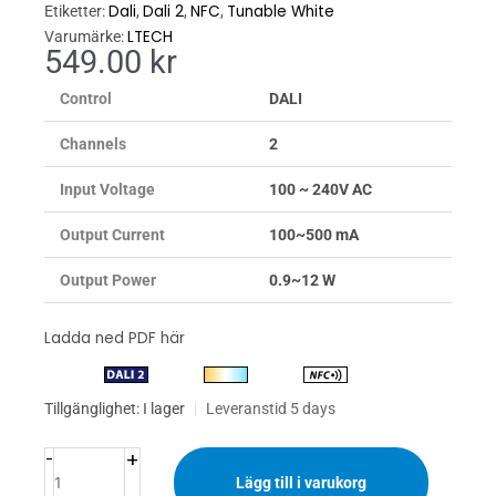
Dali
Dali 2
NFC
Tunable White
Etiketter:
,
,
,
LTECH
Varumärke:
549.00
kr
Control
DALI
Channels
2
Input Voltage
100 ~ 240V AC
Output Current
100~500 mA
Output Power
0.9~12 W
Ladda ned PDF här
LED
Tillgänglighet:
I lager
|
Leveranstid 5 days
Driver
+
DALI
-
NFC
Lägg till i varukorg