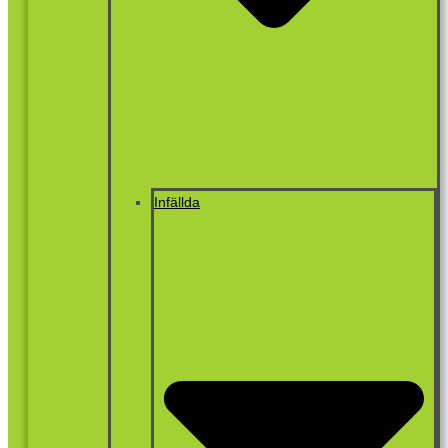
Infällda