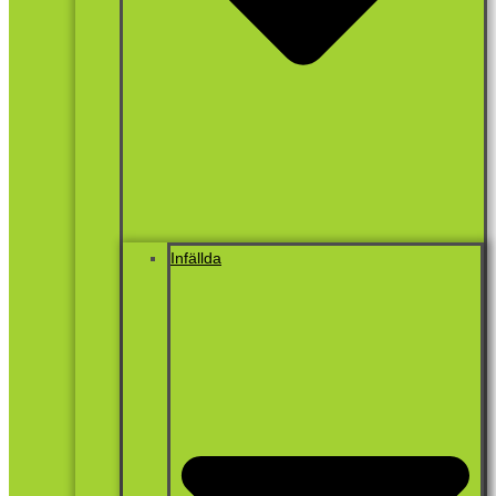
Infällda