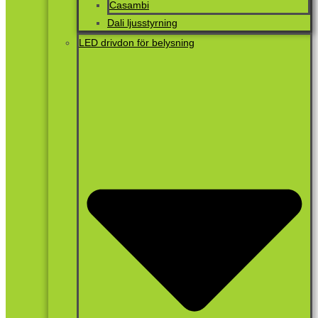
Casambi
Dali ljusstyrning
LED drivdon för belysning