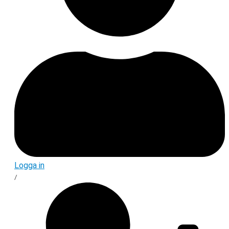
Logga in
/