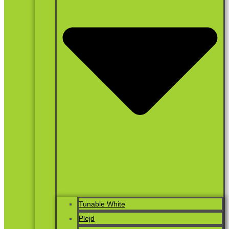
Tunable White
Plejd