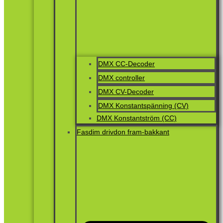
DMX CC-Decoder
DMX controller
DMX CV-Decoder
DMX Konstantspänning (CV)
DMX Konstantström (CC)
Fasdim drivdon fram-bakkant