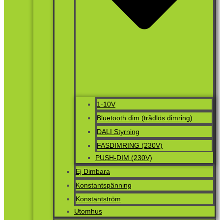
1-10V
Bluetooth dim (trådlös dimring)
DALI Styrning
FASDIMRING (230V)
PUSH-DIM (230V)
Ej Dimbara
Konstantspänning
Konstantström
Utomhus