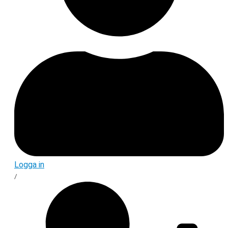
Logga in
/