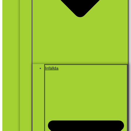
Infällda