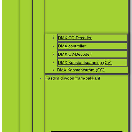
DMX CC-Decoder
DMX controller
DMX CV-Decoder
DMX Konstantspänning (CV)
DMX Konstantström (CC)
Fasdim drivdon fram-bakkant