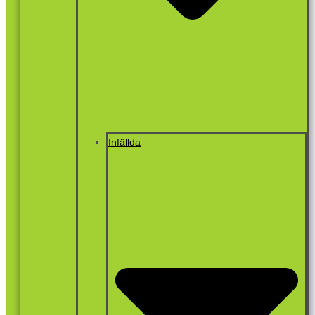
Infällda