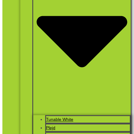
Tunable White
Plejd