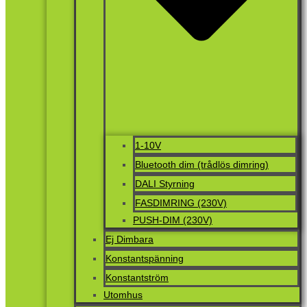
1-10V
Bluetooth dim (trådlös dimring)
DALI Styrning
FASDIMRING (230V)
PUSH-DIM (230V)
Ej Dimbara
Konstantspänning
Konstantström
Utomhus