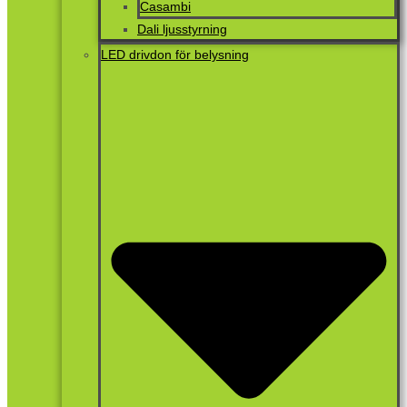
Casambi
Dali ljusstyrning
LED drivdon för belysning