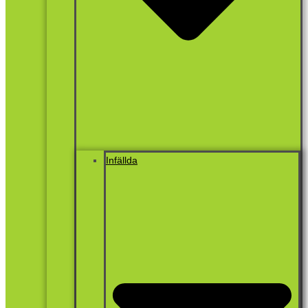
Infällda