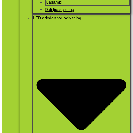
Casambi
Dali ljusstyrning
LED drivdon för belysning