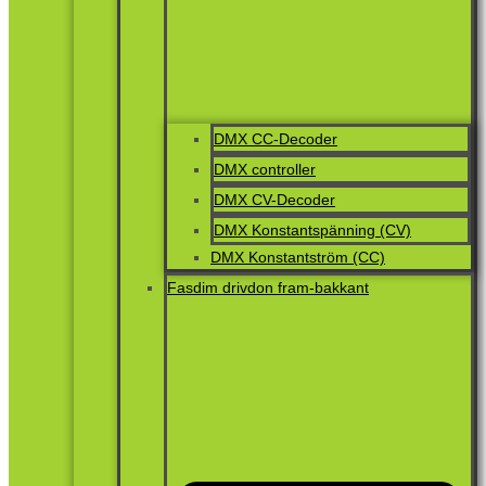
DMX CC-Decoder
DMX controller
DMX CV-Decoder
DMX Konstantspänning (CV)
DMX Konstantström (CC)
Fasdim drivdon fram-bakkant