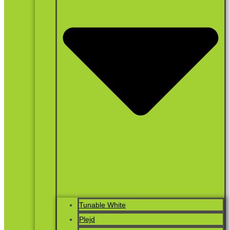
Tunable White
Plejd