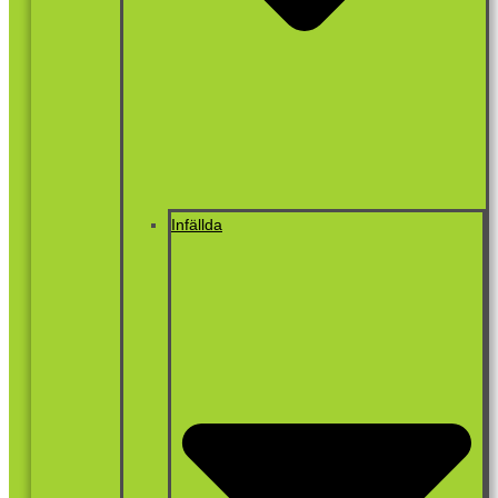
Infällda