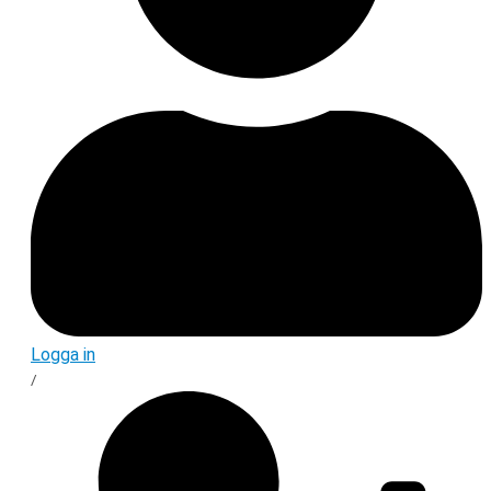
Logga in
/