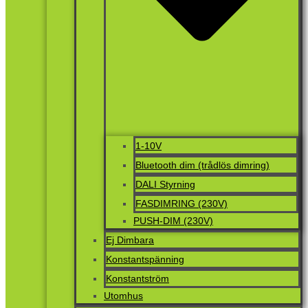
1-10V
Bluetooth dim (trådlös dimring)
DALI Styrning
FASDIMRING (230V)
PUSH-DIM (230V)
Ej Dimbara
Konstantspänning
Konstantström
Utomhus