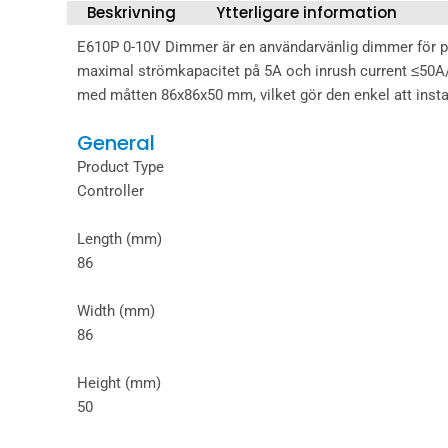
Beskrivning
Ytterligare information
E610P 0-10V Dimmer är en användarvänlig dimmer för pr
maximal strömkapacitet på 5A och inrush current ≤50A/
med måtten 86x86x50 mm, vilket gör den enkel att install
General
Product Type
Controller
Length (mm)
86
Width (mm)
86
Height (mm)
50