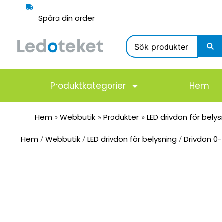
Hoppa
till
Spåra din order
innehåll
Search
...
Produktkategorier
Hem
Hem
Webbutik
Produkter
LED drivdon för bely
Hem
Webbutik
LED drivdon för belysning
Drivdon 0-
/
/
/