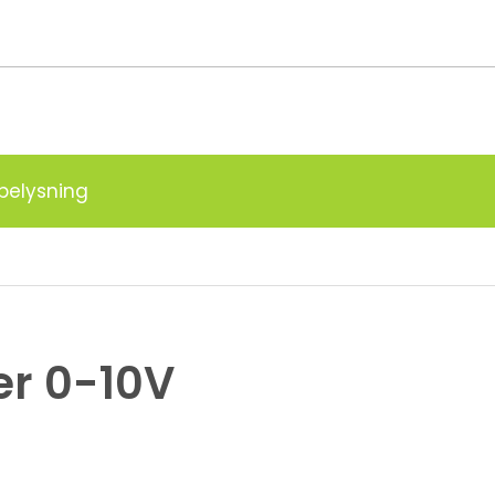
g
belysning
r 0-10V