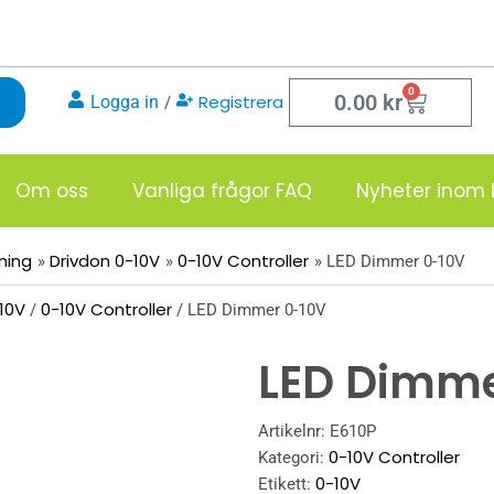
0
Varukor
0.00
kr
Registrera
Logga in
/
Om oss
Vanliga frågor FAQ
Nyheter inom 
sning
Drivdon 0-10V
0-10V Controller
LED Dimmer 0-10V
10V
0-10V Controller
/
/ LED Dimmer 0-10V
LED Dimme
Artikelnr:
E610P
0-10V Controller
Kategori:
0-10V
Etikett: