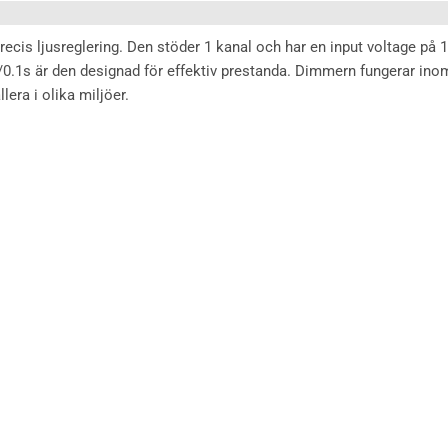
ecis ljusreglering. Den stöder 1 kanal och har en input voltage p
0.1s är den designad för effektiv prestanda. Dimmern fungerar ino
era i olika miljöer.