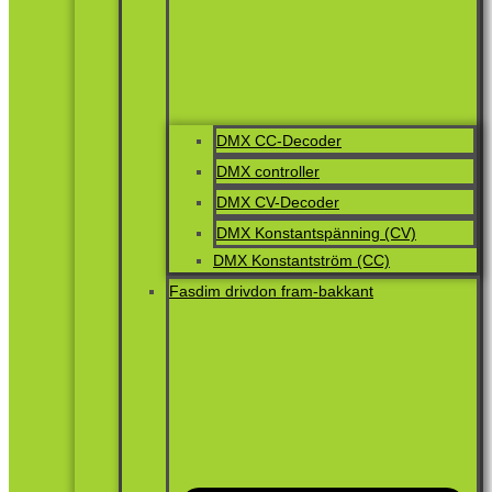
DMX CC-Decoder
DMX controller
DMX CV-Decoder
DMX Konstantspänning (CV)
DMX Konstantström (CC)
Fasdim drivdon fram-bakkant