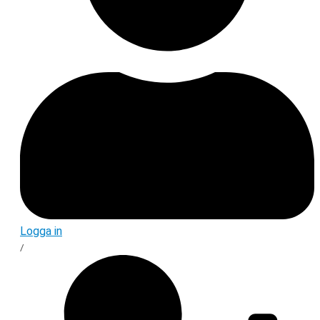
Logga in
/