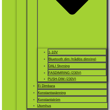
1-10V
Bluetooth dim (trådlös dimring)
DALI Styrning
FASDIMRING (230V)
PUSH-DIM (230V)
Ej Dimbara
Konstantspänning
Konstantström
Utomhus