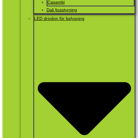
Casambi
Dali ljusstyrning
LED drivdon för belysning