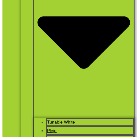
Tunable White
Plejd