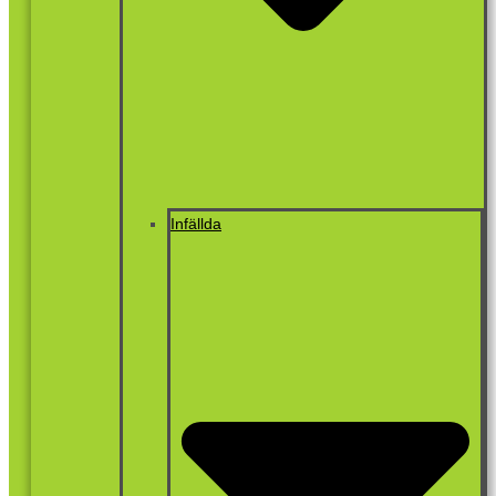
Infällda