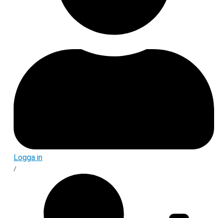
Logga in
/