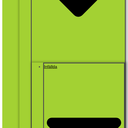
Infällda