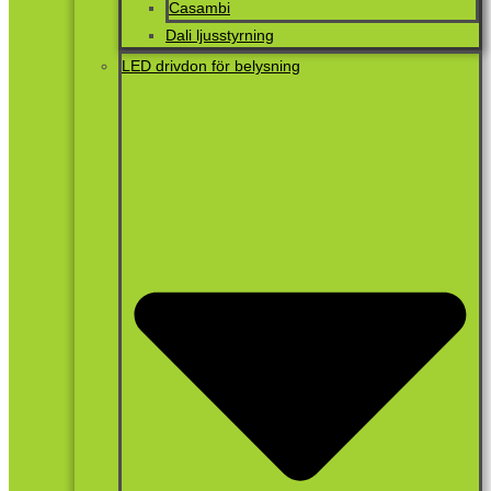
Casambi
Dali ljusstyrning
LED drivdon för belysning