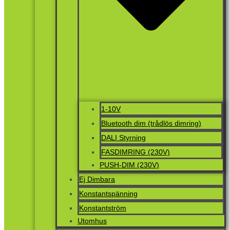
1-10V
Bluetooth dim (trådlös dimring)
DALI Styrning
FASDIMRING (230V)
PUSH-DIM (230V)
Ej Dimbara
Konstantspänning
Konstantström
Utomhus