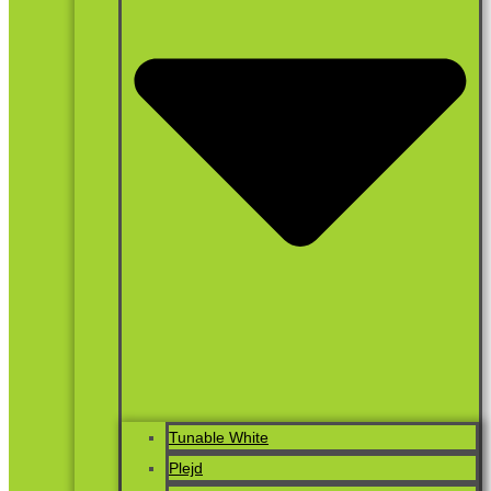
Tunable White
Plejd