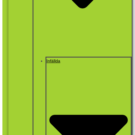
Infällda