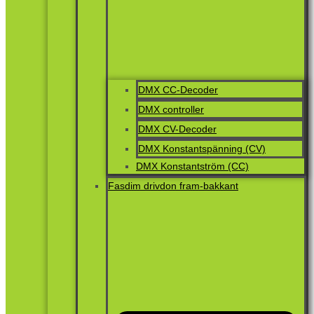
DMX CC-Decoder
DMX controller
DMX CV-Decoder
DMX Konstantspänning (CV)
DMX Konstantström (CC)
Fasdim drivdon fram-bakkant