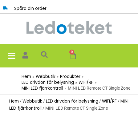
Hoppa
Spåra din order
till
innehåll
0
Varukorg
Hem
Webbutik
Produkter
LED drivdon för belysning
WIFI/RF
MINI LED fjärrkontroll
MINI LED Remote CT Single Zone
Hem
Webbutik
LED drivdon för belysning
WIFI/RF
MINI
/
/
/
/
LED fjärrkontroll
/ MINI LED Remote CT Single Zone