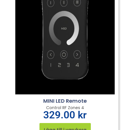
MINI LED Remote
Control RF Zones 4
329.00
kr
Lägg till i varukorg