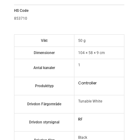
HS Code
853710
Vikt
50 g
Dimensioner
104 × 58 × 9 cm
1
Antal kanaler
Controller
Produkttyp
Tunable White
Drivdon Färgområde
RF
Drivdon styrsignal
Black