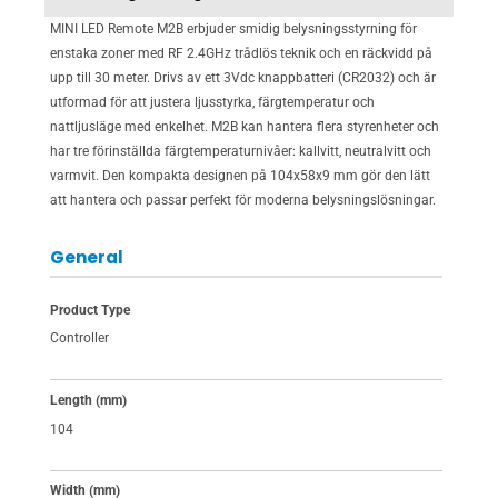
MINI LED Remote M2B erbjuder smidig belysningsstyrning för
enstaka zoner med RF 2.4GHz trådlös teknik och en räckvidd på
upp till 30 meter. Drivs av ett 3Vdc knappbatteri (CR2032) och är
utformad för att justera ljusstyrka, färgtemperatur och
nattljusläge med enkelhet. M2B kan hantera flera styrenheter och
har tre förinställda färgtemperaturnivåer: kallvitt, neutralvitt och
varmvit. Den kompakta designen på 104x58x9 mm gör den lätt
att hantera och passar perfekt för moderna belysningslösningar.
General
Product Type
Controller
Length (mm)
104
Width (mm)