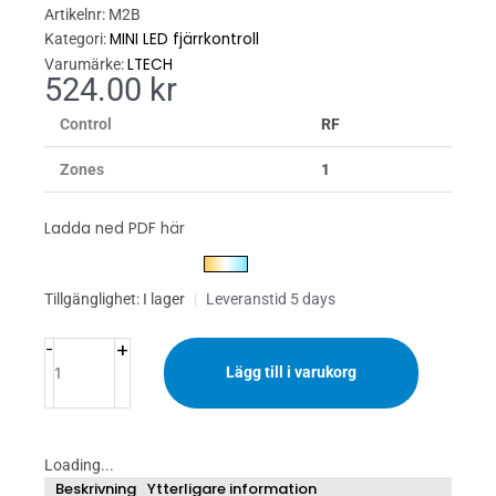
Artikelnr:
M2B
MINI LED fjärrkontroll
Kategori:
LTECH
Varumärke:
524.00
kr
Control
RF
Zones
1
Ladda ned PDF här
MINI
Tillgänglighet:
I lager
|
Leveranstid 5 days
LED
+
Remote
-
CT
Lägg till i varukorg
Single
Zone
mängd
Loading...
Beskrivning
Ytterligare information