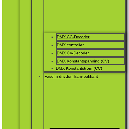
DMX CC-Decoder
DMX controller
DMX CV-Decoder
DMX Konstantspänning (CV)
DMX Konstantström (CC)
Fasdim drivdon fram-bakkant