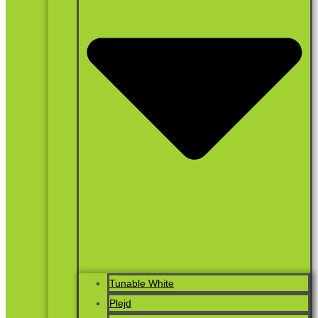
Tunable White
Plejd