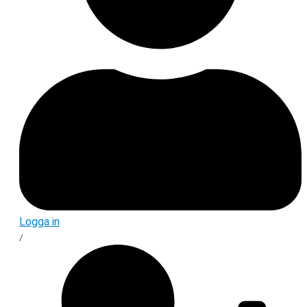
Logga in
/