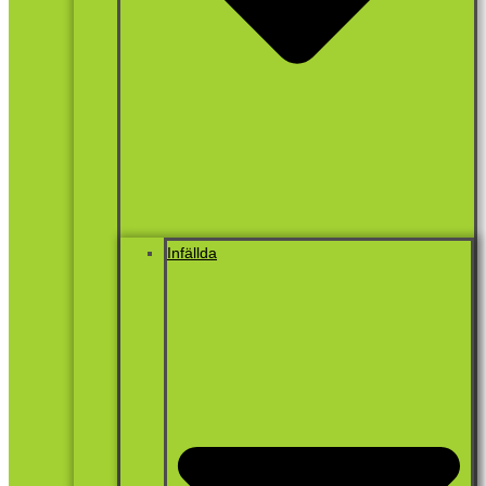
Infällda