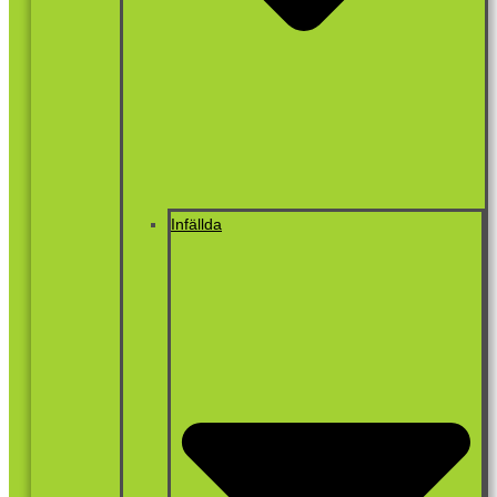
Infällda