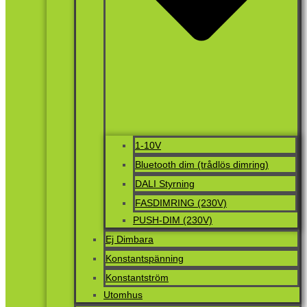
1-10V
Bluetooth dim (trådlös dimring)
DALI Styrning
FASDIMRING (230V)
PUSH-DIM (230V)
Ej Dimbara
Konstantspänning
Konstantström
Utomhus