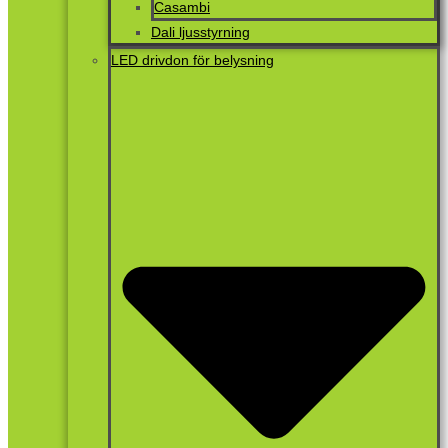
Casambi
Dali ljusstyrning
LED drivdon för belysning