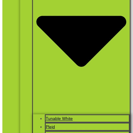
Tunable White
Plejd