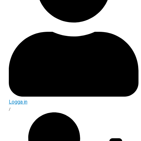
Logga in
/