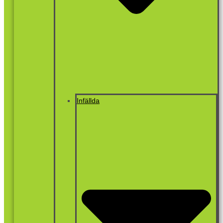
Infällda