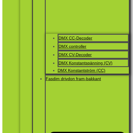
DMX CC-Decoder
DMX controller
DMX CV-Decoder
DMX Konstantspänning (CV)
DMX Konstantström (CC)
Fasdim drivdon fram-bakkant