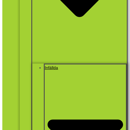
Infällda