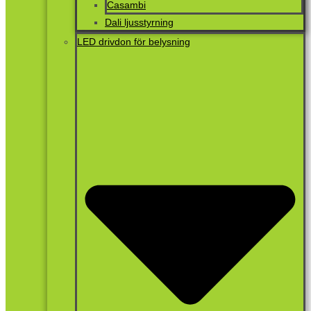
Casambi
Dali ljusstyrning
LED drivdon för belysning