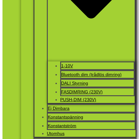
1-10V
Bluetooth dim (trådlös dimring)
DALI Styrning
FASDIMRING (230V)
PUSH-DIM (230V)
Ej Dimbara
Konstantspänning
Konstantström
Utomhus