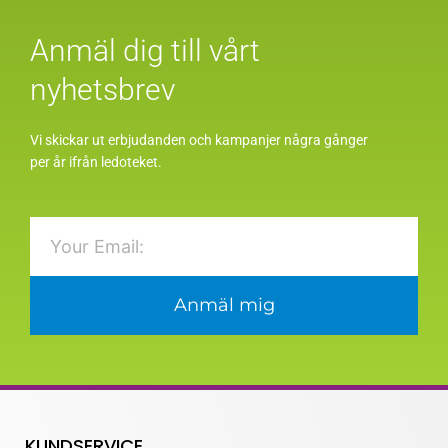
Anmäl dig till vårt
nyhetsbrev
Vi skickar ut erbjudanden och kampanjer några gånger
per år ifrån ledoteket.
Email
Anmäl mig
KUNDSERVICE