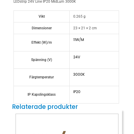
LEDstrip 24V Line IP20 MidLum 3000K
Vikt
0.265 g
Dimensioner
23 × 21 × 2 cm
11W/M
Effekt (W)/m
24V
Spänning (V)
3000K
Färgtemperatur
IP20
IP Kapslingsklass
Relaterade produkter