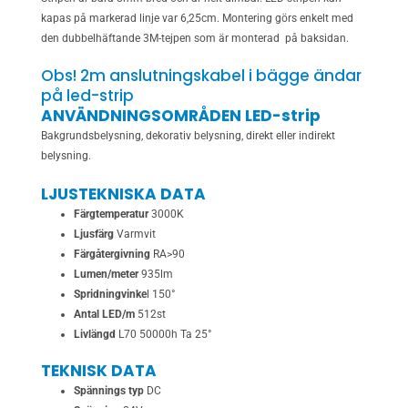
kapas på markerad linje var 6,25cm. Montering görs enkelt med
den dubbelhäftande 3M-tejpen som är monterad på baksidan.
Obs! 2m anslutningskabel i bägge ändar
på led-strip
ANVÄNDNINGSOMRÅDEN LED-strip
Bakgrundsbelysning, dekorativ belysning, direkt eller indirekt
belysning.
LJUSTEKNISKA DATA
Färgtemperatur
3000K
Ljusfärg
Varmvit
Färgåtergivning
RA>90
Lumen/meter
935lm
Spridningvinke
l 150°
Antal LED/m
512st
Livlängd
L70 50000h Ta 25°
TEKNISK DATA
Spännings typ
DC