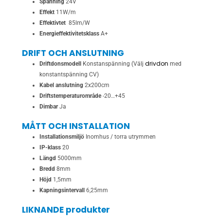
Spänning
24V
Effekt
11W/m
Effektivtet
85lm/W
Energieffektivitetsklass
A+
DRIFT OCH ANSLUTNING
drivdon
Driftdonsmodell
Konstanspänning (Välj
med
konstantspänning CV)
Kabel anslutning
2x200cm
Driftstemperaturområde
-20…+45
Dimbar
Ja
MÅTT OCH INSTALLATION
Installationsmiljö
Inomhus / torra utrymmen
IP-klass
20
Längd
5000mm
Bredd
8mm
Höjd
1,5mm
Kapningsintervall
6,25mm
LIKNANDE produkter