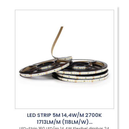
LED STRIP 5M 14,4W/M 2700K
1713LM/M (118LM/W)...
LED-Strip 160 LED/m 14,4W Flexibel dimbar 24