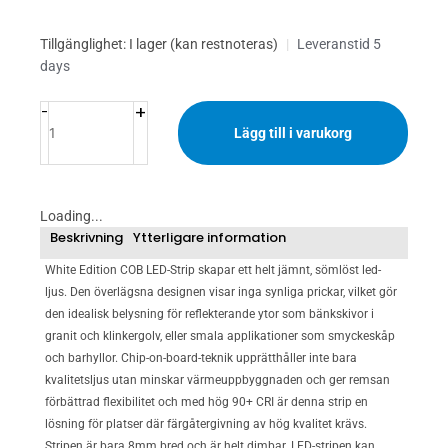
LED
Tillgänglighet:
I lager (kan restnoteras)
|
Leveranstid 5
STRIP
days
COB
+
5M
-
11W/M
Lägg till i varukorg
3000K
935LM/M
(85LM/W)
Loading...
CRI>90
Beskrivning
Ytterligare information
IP20
mängd
White Edition COB LED-Strip skapar ett helt jämnt, sömlöst led-
ljus. Den överlägsna designen visar inga synliga prickar, vilket gör
den idealisk belysning för reflekterande ytor som bänkskivor i
granit och klinkergolv, eller smala applikationer som smyckeskåp
och barhyllor. Chip-on-board-teknik upprätthåller inte bara
kvalitetsljus utan minskar värmeuppbyggnaden och ger remsan
förbättrad flexibilitet och med hög 90+ CRI är denna strip en
lösning för platser där färgåtergivning av hög kvalitet krävs.
Stripen är bara 8mm bred och är helt dimbar. LED-stripen kan