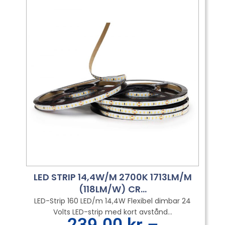
LED STRIP 14,4W/M 2700K 1713LM/M
(118LM/W) CR...
LED-Strip 160 LED/m 14,4W Flexibel dimbar 24
Volts LED-strip med kort avstånd...
Prisinterv
239.00
kr
–