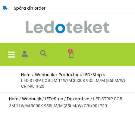
Hoppa
Spåra din order
till
innehåll
0
Varukorg
Hem
Webbutik
Produkter
LED-Strip
LED STRIP COB 5M 11W/M 3000K 935LM/M (85LM/W)
CRI>90 IP20
Hem
Webbutik
LED-Strip
Dekorativa
/
/
/
/ LED STRIP COB
5M 11W/M 3000K 935LM/M (85LM/W) CRI>90 IP20