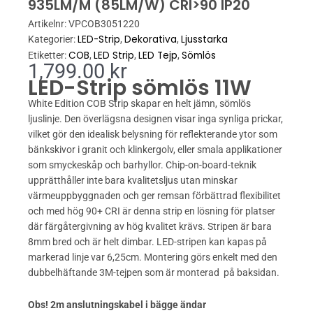
935LM/M (85LM/W) CRI>90 IP20
Artikelnr:
VPCOB3051220
LED-Strip
Dekorativa
Ljusstarka
Kategorier:
,
,
COB
LED Strip
LED Tejp
Sömlös
Etiketter:
,
,
,
1,799.00
kr
LED-Strip sömlös 11W
White Edition COB Strip skapar en helt jämn, sömlös
ljuslinje. Den överlägsna designen visar inga synliga prickar,
vilket gör den idealisk belysning för reflekterande ytor som
bänkskivor i granit och klinkergolv, eller smala applikationer
som smyckeskåp och barhyllor. Chip-on-board-teknik
upprätthåller inte bara kvalitetsljus utan minskar
värmeuppbyggnaden och ger remsan förbättrad flexibilitet
och med hög 90+ CRI är denna strip en lösning för platser
där färgåtergivning av hög kvalitet krävs. Stripen är bara
8mm bred och är helt dimbar. LED-stripen kan kapas på
markerad linje var 6,25cm. Montering görs enkelt med den
dubbelhäftande 3M-tejpen som är monterad på baksidan.
Obs! 2m anslutningskabel i bägge ändar