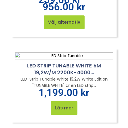
239.00 kr
956.00
kr
till
Den
956.00 kr
här
Välj alternativ
produkten
har
flera
varianter.
De
olika
LED STRIP TUNABLE WHITE 5M
alternativen
kan
19,2W/M 2200K-4000...
väljas
LED-Strip Tunable White 19,2W White Edition
på
"TUNABLE WHITE" är en LED strip...
1,199.00
kr
produktsidan
Läs mer