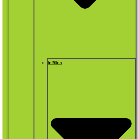
Infällda