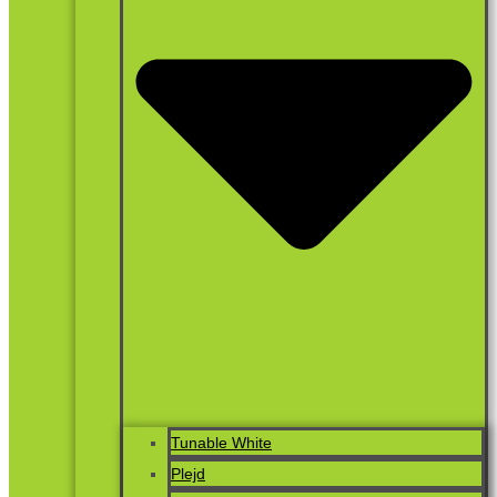
Tunable White
Plejd