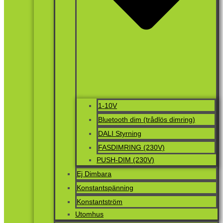
1-10V
Bluetooth dim (trådlös dimring)
DALI Styrning
FASDIMRING (230V)
PUSH-DIM (230V)
Ej Dimbara
Konstantspänning
Konstantström
Utomhus