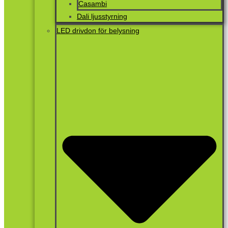
Casambi
Dali ljusstyrning
LED drivdon för belysning