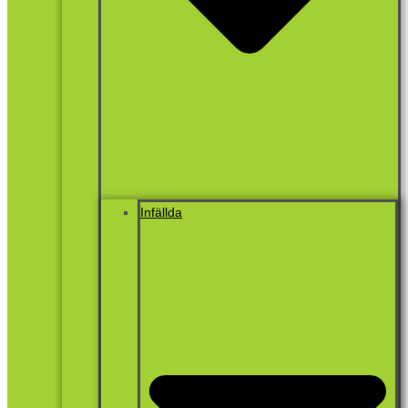
Infällda