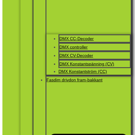
DMX CC-Decoder
DMX controller
DMX CV-Decoder
DMX Konstantspänning (CV)
DMX Konstantström (CC)
Fasdim drivdon fram-bakkant