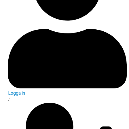
Logga in
/