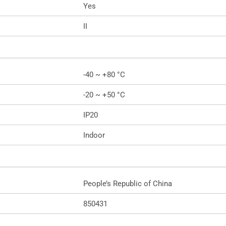
Yes
II
-40 ~ +80 °C
-20 ~ +50 °C
IP20
Indoor
People’s Republic of China
850431