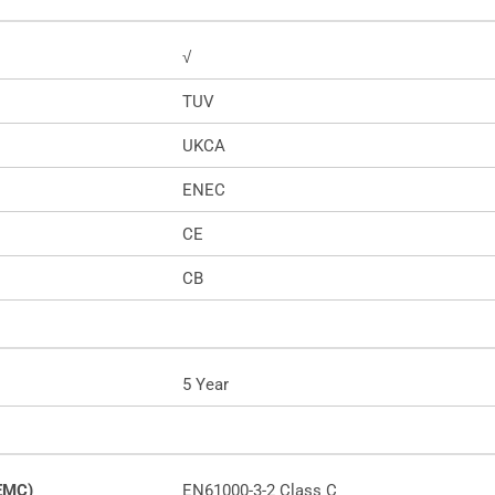
√
TUV
UKCA
ENEC
CE
CB
5 Year
(EMC)
EN61000-3-2 Class C