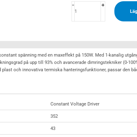
DALI
+
-
Läg
150W
24V
mängd
 konstant spänning med en maxeffekt på 150W. Med 1-kanalig utgån
kningsgrad på upp till 93% och avancerade dimringstekniker (0-100%,
 plast och innovativa termiska hanteringsfunktioner, passar den b
Constant Voltage Driver
352
43