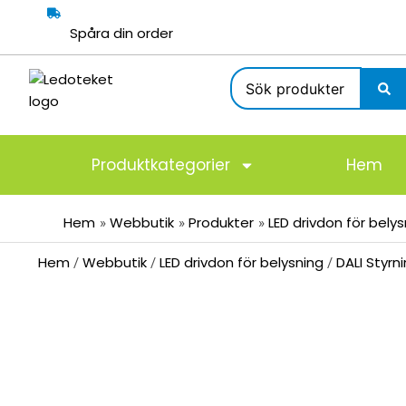
Hoppa
till
Spåra din order
innehåll
Search
...
Produktkategorier
Hem
Hem
Webbutik
Produkter
LED drivdon för bely
Hem
Webbutik
LED drivdon för belysning
DALI Styrn
/
/
/