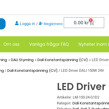
0
Varukor
0.00
kr
Registrera
Logga in
/
Om oss
Vanliga frågor FAQ
Nyheter inom 
sning
DALI Styrning
Dali Konstantspänning (CV)
LED Drive
ing
Dali Konstantspänning (CV)
/
/ LED Driver DALI 150W 24V
LED Driver
Artikelnr:
LM-150-24-G1D2
Dali Konstantspänn
Kategori:
Dali
Dali 2
Push-dim