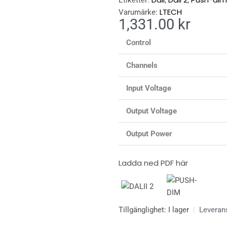
Etiketter:
,
,
LTECH
Varumärke:
1,331.00
kr
Control
Channels
Input Voltage
Output Voltage
Output Power
Ladda ned PDF här
LED
Tillgänglighet:
I lager
|
Leveran
Driver