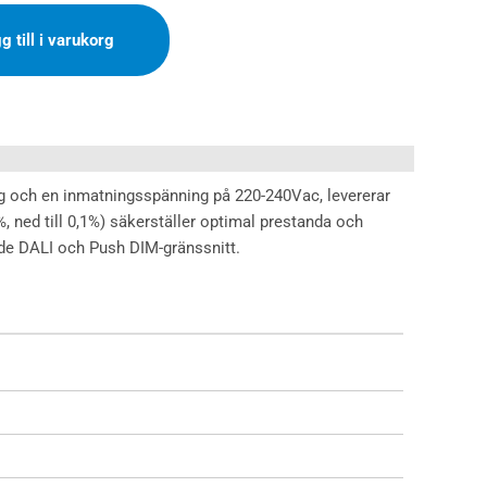
g till i varukorg
g och en inmatningsspänning på 220-240Vac, levererar
 ned till 0,1%) säkerställer optimal prestanda och
åde DALI och Push DIM-gränssnitt.