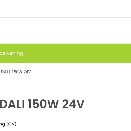
g
belysning
r DALI 150W 24V
 DALI 150W 24V
ing (CV)