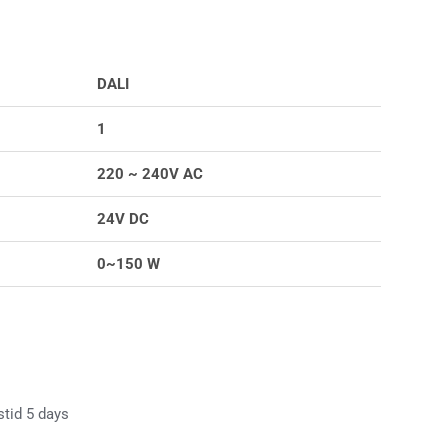
DALI
1
220 ~ 240V AC
24V DC
0~150 W
stid 5 days