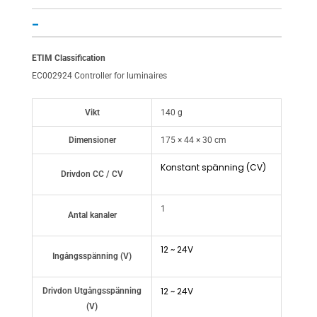
–
ETIM Classification
EC002924 Controller for luminaires
Vikt
140 g
Dimensioner
175 × 44 × 30 cm
Konstant spänning (CV)
Drivdon CC / CV
1
Antal kanaler
12 ~ 24V
Ingångsspänning (V)
12 ~ 24V
Drivdon Utgångsspänning
(V)