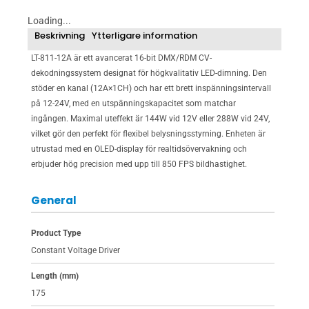
Loading...
Beskrivning
Ytterligare information
LT-811-12A är ett avancerat 16-bit DMX/RDM CV-
dekodningssystem designat för högkvalitativ LED-dimning. Den
stöder en kanal (12A×1CH) och har ett brett inspänningsintervall
på 12-24V, med en utspänningskapacitet som matchar
ingången. Maximal uteffekt är 144W vid 12V eller 288W vid 24V,
vilket gör den perfekt för flexibel belysningsstyrning. Enheten är
utrustad med en OLED-display för realtidsövervakning och
erbjuder hög precision med upp till 850 FPS bildhastighet.
General
Product Type
Constant Voltage Driver
Length (mm)
175