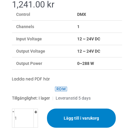
1,241.00
kr
Control
DMX
Channels
1
Input Voltage
12 ~ 24V DC
Output Voltage
12 ~ 24V DC
Output Power
0~288 W
Ladda ned PDF här
LED
Tillgänglighet:
I lager
|
Leveranstid 5 days
Decoder
+
DMX
-
1x12A
Lägg till i varukorg
Digital
mängd