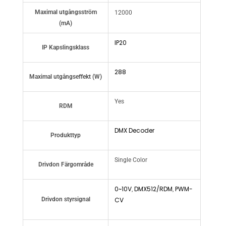
Maximal utgångsström
12000
(mA)
IP20
IP Kapslingsklass
288
Maximal utgångseffekt (W)
Yes
RDM
DMX Decoder
Produkttyp
Single Color
Drivdon Färgområde
0~10V
DMX512/RDM
PWM-
,
,
Drivdon styrsignal
CV