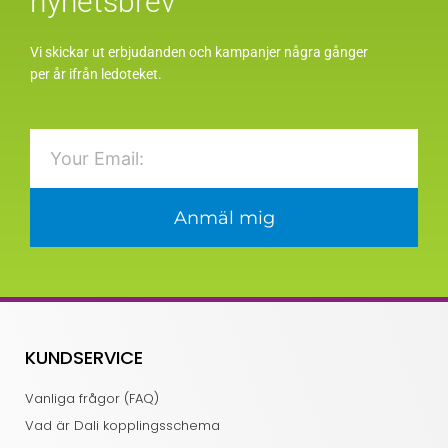
nyhetsbrev
Vi skickar ut erbjudanden och kampanjer några gånger
per år ifrån ledoteket.
Email
Anmäl mig
KUNDSERVICE
Vanliga frågor (FAQ)
Vad är Dali kopplingsschema