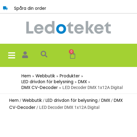
Hoppa
Spåra din order
till
innehåll
0
Varukorg
Hem
Webbutik
Produkter
LED drivdon för belysning
DMX
DMX CV-Decoder
LED Decoder DMX 1x12A Digital
Hem
Webbutik
LED drivdon för belysning
DMX
DMX
/
/
/
/
CV-Decoder
/ LED Decoder DMX 1x12A Digital