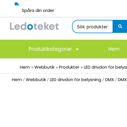
Hoppa
till
Spåra din order
innehåll
Search
...
Produktkategorier
Hem
Hem
Webbutik
Produkter
LED drivdon för bely
Hem
Webbutik
LED drivdon för belysning
DMX
DMX
/
/
/
/