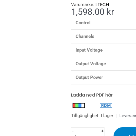
LTECH
Varumärke:
1,598.00
kr
Control
Channels
Input Voltage
Output Voltage
Output Power
Ladda ned PDF här
LED
Tillgänglighet:
I lager
|
Leveran
Decoder
DMX
+
-