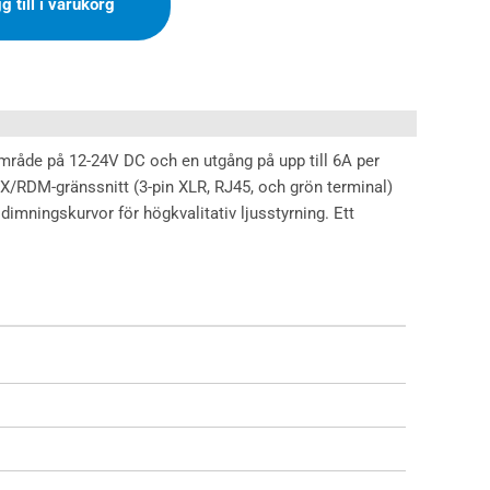
g till i varukorg
råde på 12-24V DC och en utgång på upp till 6A per
MX/RDM-gränssnitt (3-pin XLR, RJ45, och grön terminal)
 dimningskurvor för högkvalitativ ljusstyrning. Ett