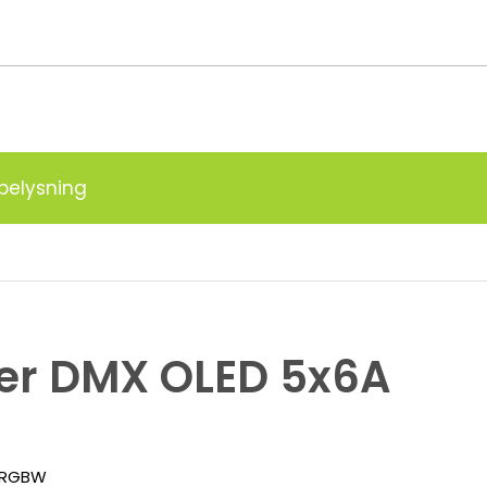
g
belysning
er DMX OLED 5x6A
RGBW