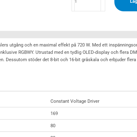
Läg
OLED
5x6A
mängd
lers utgång och en maximal effekt på 720 W. Med ett inspänningsom
, inklusive RGBWY. Utrustad med en tydlig OLED-display och flera D
onen. Dessutom stöder det 8-bit och 16-bit gråskala och erbjuder flera
Constant Voltage Driver
169
80