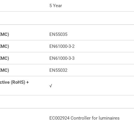
5 Year
(EMC)
EN55035
(EMC)
EN61000-3-2
(EMC)
EN61000-3-3
(EMC)
EN55032
ctive (RoHS) +
√
EC002924 Controller for luminaires