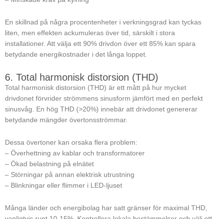
En skillnad på några procentenheter i verkningsgrad kan tyckas
liten, men effekten ackumuleras över tid, särskilt i stora
installationer. Att välja ett 90% drivdon över ett 85% kan spara
betydande energikostnader i det långa loppet.
6. Total harmonisk distorsion (THD)
Total harmonisk distorsion (THD) är ett mått på hur mycket
drivdonet förvrider strömmens sinusform jämfört med en perfekt
sinusvåg. En hög THD (>20%) innebär att drivdonet genererar
betydande mängder övertonsströmmar.
Dessa övertoner kan orsaka flera problem:
– Överhettning av kablar och transformatorer
– Ökad belastning på elnätet
– Störningar på annan elektrisk utrustning
– Blinkningar eller flimmer i LED-ljuset
Många länder och energibolag har satt gränser för maximal THD,
vanligtvis runt 10-15%. Kontrollera lokala bestämmelser och välj ett