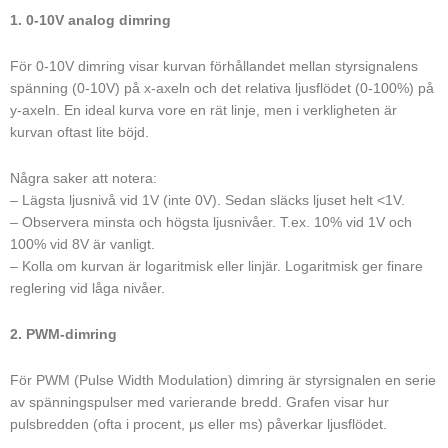
1. 0-10V analog dimring
För 0-10V dimring visar kurvan förhållandet mellan styrsignalens
spänning (0-10V) på x-axeln och det relativa ljusflödet (0-100%) på
y-axeln. En ideal kurva vore en rät linje, men i verkligheten är
kurvan oftast lite böjd.
Några saker att notera:
– Lägsta ljusnivå vid 1V (inte 0V). Sedan släcks ljuset helt <1V.
– Observera minsta och högsta ljusnivåer. T.ex. 10% vid 1V och
100% vid 8V är vanligt.
– Kolla om kurvan är logaritmisk eller linjär. Logaritmisk ger finare
reglering vid låga nivåer.
2. PWM-dimring
För PWM (Pulse Width Modulation) dimring är styrsignalen en serie
av spänningspulser med varierande bredd. Grafen visar hur
pulsbredden (ofta i procent, μs eller ms) påverkar ljusflödet.