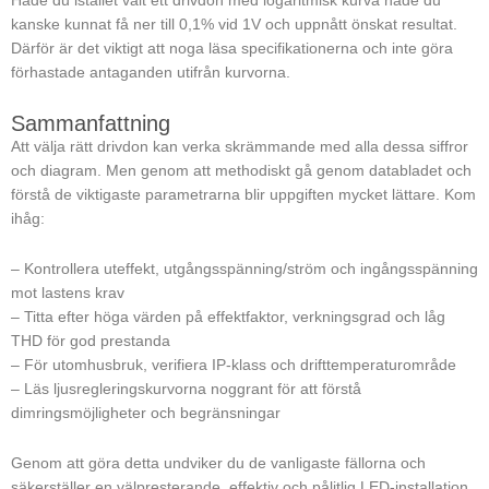
Hade du istället valt ett drivdon med logaritmisk kurva hade du
kanske kunnat få ner till 0,1% vid 1V och uppnått önskat resultat.
Därför är det viktigt att noga läsa specifikationerna och inte göra
förhastade antaganden utifrån kurvorna.
Sammanfattning
Att välja rätt drivdon kan verka skrämmande med alla dessa siffror
och diagram. Men genom att methodiskt gå genom databladet och
förstå de viktigaste parametrarna blir uppgiften mycket lättare. Kom
ihåg:
– Kontrollera uteffekt, utgångsspänning/ström och ingångsspänning
mot lastens krav
– Titta efter höga värden på effektfaktor, verkningsgrad och låg
THD för god prestanda
– För utomhusbruk, verifiera IP-klass och drifttemperaturområde
– Läs ljusregleringskurvorna noggrant för att förstå
dimringsmöjligheter och begränsningar
Genom att göra detta undviker du de vanligaste fällorna och
säkerställer en välpresterande, effektiv och pålitlig LED-installation.