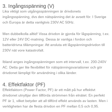
3. Ingångsspänning (V)
Lika viktigt som utgångsspänningen är drivdonets
ingångsspänning, dvs den nätspänning det är avsett för. I Sverige
och Europa är detta vanligtvis 230V AC 50Hz.
Men dubbelkolla alltid! Vissa drivdon är gjorda för lågspänning, t.ex.
12V eller 24V DC-matning. Dessa är vanliga i fordon och
batteridrivna tillämpningar. Att ansluta ett lågspänningsdrivdon till
230V nät vore katastrofalt.
Ibland anges ingångsspänningen som ett intervall, t.ex. 200-240V
AC. Detta ger lite flexibilitet för nätspänningsvariationer och gör
drivdonet lämpligt för användning i olika länder.
4. Effektfaktor (PF)
Effektfaktorn (Power Factor, PF) är ett mått på hur effektivt
drivdonet utnyttjar den tillförda strömmen från elnätet. En perfekt
PF är 1, vilket betyder att all tillförd effekt används av lasten. Men i
verkligheten har de flesta drivdon en PF mellan 0,5 och 0,95.