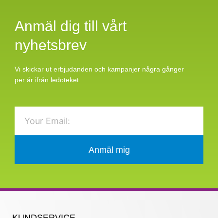
Anmäl dig till vårt
nyhetsbrev
Vi skickar ut erbjudanden och kampanjer några gånger
per år ifrån ledoteket.
Email
Anmäl mig
KUNDSERVICE