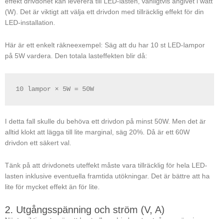
effekt drivdonet kan leverera till LED-lasten, vanligtvis angivet i watt
(W). Det är viktigt att välja ett drivdon med tillräcklig effekt för din
LED-installation.
Här är ett enkelt räkneexempel: Säg att du har 10 st LED-lampor
på 5W vardera. Den totala lasteffekten blir då:
10 lampor × 5W = 50W
I detta fall skulle du behöva ett drivdon på minst 50W. Men det är
alltid klokt att lägga till lite marginal, säg 20%. Då är ett 60W
drivdon ett säkert val.
Tänk på att drivdonets uteffekt måste vara tillräcklig för hela LED-
lasten inklusive eventuella framtida utökningar. Det är bättre att ha
lite för mycket effekt än för lite.
2. Utgångsspänning och ström (V, A)