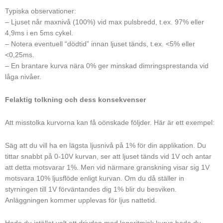
Typiska observationer:
– Ljuset når maxnivå (100%) vid max pulsbredd, t.ex. 97% eller
4,9ms i en 5ms cykel.
– Notera eventuell “dödtid” innan ljuset tänds, t.ex. <5% eller
<0,25ms.
– En brantare kurva nära 0% ger minskad dimringsprestanda vid
låga nivåer.
Felaktig tolkning och dess konsekvenser
Att misstolka kurvorna kan få oönskade följder. Här är ett exempel:
Säg att du vill ha en lägsta ljusnivå på 1% för din applikation. Du
tittar snabbt på 0-10V kurvan, ser att ljuset tänds vid 1V och antar
att detta motsvarar 1%. Men vid närmare granskning visar sig 1V
motsvara 10% ljusflöde enligt kurvan. Om du då ställer in
styrningen till 1V förväntandes dig 1% blir du besviken.
Anläggningen kommer upplevas för ljus nattetid.