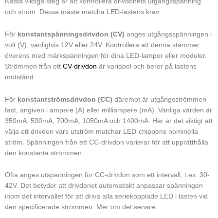
Nästa viktiga steg är att kontrollera drivdonets utgångsspänning
och ström. Dessa måste matcha LED-lastens krav.
För
konstantspänningsdrivdon (CV)
anges utgångsspänningen i
volt (V), vanligtvis 12V eller 24V. Kontrollera att denna stämmer
överens med märkspänningen för dina LED-lampor eller moduler.
Strömmen från ett
CV-drivdon
är variabel och beror på lastens
motstånd.
För
konstantströmsdrivdon (CC)
däremot är utgångsströmmen
fast, angiven i ampere (A) eller milliampere (mA). Vanliga värden är
350mA, 500mA, 700mA, 1050mA och 1400mA. Här är det viktigt att
välja ett drivdon vars utström matchar LED-chippens nominella
ström. Spänningen från ett CC-drivdon varierar för att upprätthålla
den konstanta strömmen.
Ofta anges utspänningen för CC-drivdon som ett intervall, t.ex. 30-
42V. Det betyder att drivdonet automatiskt anpassar spänningen
inom det intervallet för att driva alla seriekopplade LED i lasten vid
den specificerade strömmen. Mer om det senare.