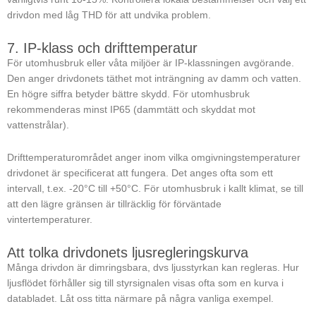
drivdon med låg THD för att undvika problem.
7. IP-klass och drifttemperatur
För utomhusbruk eller våta miljöer är IP-klassningen avgörande.
Den anger drivdonets täthet mot inträngning av damm och vatten.
En högre siffra betyder bättre skydd. För utomhusbruk
rekommenderas minst IP65 (dammtätt och skyddat mot
vattenstrålar).
Drifttemperaturområdet anger inom vilka omgivningstemperaturer
drivdonet är specificerat att fungera. Det anges ofta som ett
intervall, t.ex. -20°C till +50°C. För utomhusbruk i kallt klimat, se till
att den lägre gränsen är tillräcklig för förväntade
vintertemperaturer.
Att tolka drivdonets ljusregleringskurva
Många drivdon är dimringsbara, dvs ljusstyrkan kan regleras. Hur
ljusflödet förhåller sig till styrsignalen visas ofta som en kurva i
databladet. Låt oss titta närmare på några vanliga exempel.