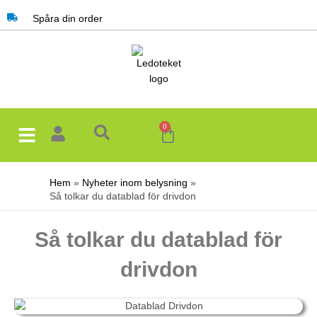
Hoppa
Spåra din order
till
innehåll
0
Varukorg
Hem
Nyheter inom belysning
Så tolkar du datablad för drivdon
Så tolkar du datablad för
drivdon