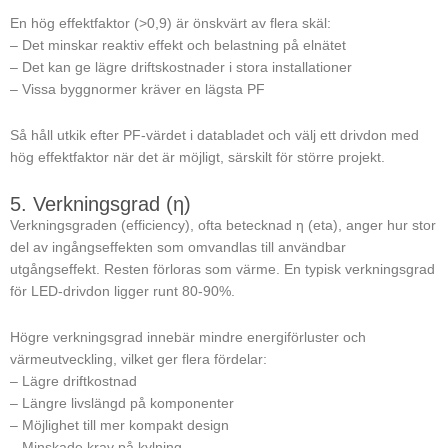
En hög effektfaktor (>0,9) är önskvärt av flera skäl:
– Det minskar reaktiv effekt och belastning på elnätet
– Det kan ge lägre driftskostnader i stora installationer
– Vissa byggnormer kräver en lägsta PF
Så håll utkik efter PF-värdet i databladet och välj ett drivdon med
hög effektfaktor när det är möjligt, särskilt för större projekt.
5. Verkningsgrad (η)
Verkningsgraden (efficiency), ofta betecknad η (eta), anger hur stor
del av ingångseffekten som omvandlas till användbar
utgångseffekt. Resten förloras som värme. En typisk verkningsgrad
för LED-drivdon ligger runt 80-90%.
Högre verkningsgrad innebär mindre energiförluster och
värmeutveckling, vilket ger flera fördelar:
– Lägre driftkostnad
– Längre livslängd på komponenter
– Möjlighet till mer kompakt design
– Minskade krav på kylning