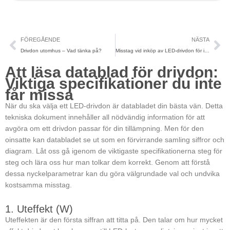
Föregående
Nä
FÖREGÅENDE
NÄSTA
Drivdon utomhus – Vad tänka på?
Misstag vid inköp av LED-drivdon för industri
Att läsa datablad för drivdon:
Viktiga specifikationer du inte
får missa
När du ska välja ett LED-drivdon är databladet din bästa vän. Detta
tekniska dokument innehåller all nödvändig information för att
avgöra om ett drivdon passar för din tillämpning. Men för den
oinsatte kan databladet se ut som en förvirrande samling siffror och
diagram. Låt oss gå igenom de viktigaste specifikationerna steg för
steg och lära oss hur man tolkar dem korrekt. Genom att förstå
dessa nyckelparametrar kan du göra välgrundade val och undvika
kostsamma misstag.
1. Uteffekt (W)
Uteffekten är den första siffran att titta på. Den talar om hur mycket