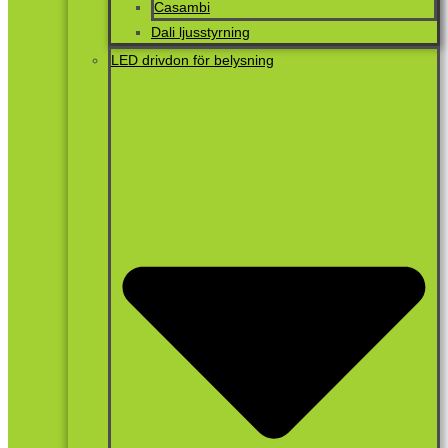
Casambi
Dali ljusstyrning
LED drivdon för belysning