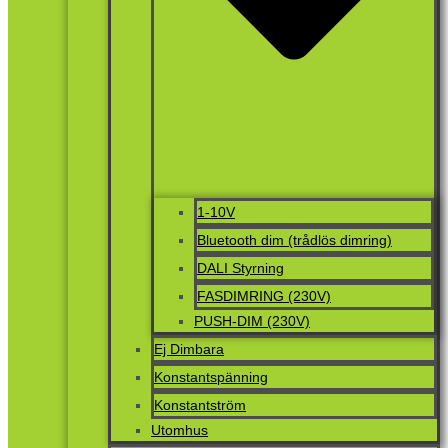
1-10V
Bluetooth dim (trådlös dimring)
DALI Styrning
FASDIMRING (230V)
PUSH-DIM (230V)
Ej Dimbara
Konstantspänning
Konstantström
Utomhus