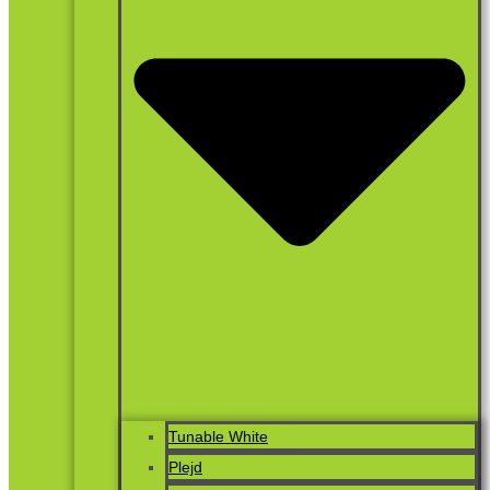
Tunable White
Plejd