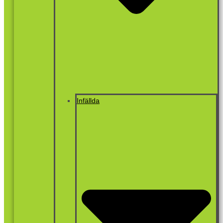
Infällda