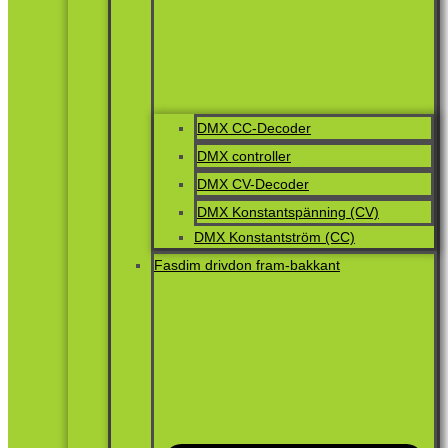
DMX CC-Decoder
DMX controller
DMX CV-Decoder
DMX Konstantspänning (CV)
DMX Konstantström (CC)
Fasdim drivdon fram-bakkant