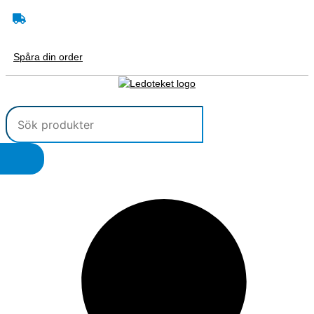
Hoppa
Search
Sök
till
...
produkt
innehåll
Spåra din order