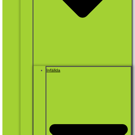
Infällda