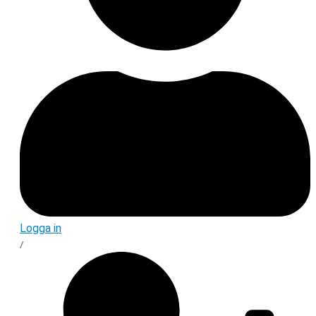
Logga in
/