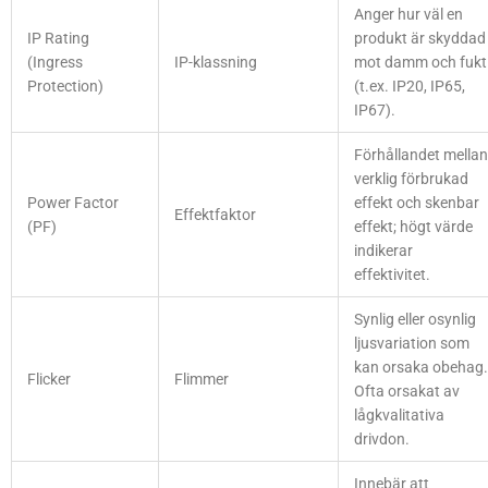
Anger hur väl en
IP Rating
produkt är skyddad
(Ingress
IP-klassning
mot damm och fukt
Protection)
(t.ex. IP20, IP65,
IP67).
Förhållandet mellan
verklig förbrukad
Power Factor
effekt och skenbar
Effektfaktor
(PF)
effekt; högt värde
indikerar
effektivitet.
Synlig eller osynlig
ljusvariation som
kan orsaka obehag.
Flicker
Flimmer
Ofta orsakat av
lågkvalitativa
drivdon.
Innebär att