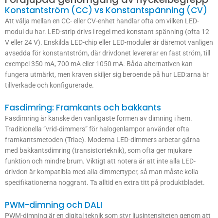
Konstantström (CC) vs Konstantspänning (CV)
Att välja mellan en CC- eller CV-enhet handlar ofta om vilken LED-
modul du har. LED-strip drivs i regel med konstant spänning (ofta 12
V eller 24 V). Enskilda LED-chip eller LED-moduler är däremot vanligen
avsedda för konstantström, där drivdonet levererar en fast ström, till
exempel 350 mA, 700 mA eller 1050 mA. Båda alternativen kan
fungera utmärkt, men kraven skiljer sig beroende på hur LED:arna är
tillverkade och konfigurerade.
Fasdimring: Framkants och bakkants
Fasdimring är kanske den vanligaste formen av dimning i hem.
Traditionella ”vrid-dimmers” för halogenlampor använder ofta
framkantsmetoden (Triac). Moderna LED-dimmers arbetar gärna
med bakkantsdimring (transistorteknik), som ofta ger mjukare
funktion och mindre brum. Viktigt att notera är att inte alla LED-
drivdon är kompatibla med alla dimmertyper, så man måste kolla
specifikationerna noggrant. Ta alltid en extra titt på produktbladet.
PWM-dimning och DALI
PWM-dimning är en digital teknik som styr ljusintensiteten genom att