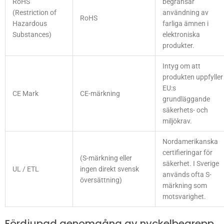
RoHS
begränsar
(Restriction of
användning av
RoHS
Hazardous
farliga ämnen i
Substances)
elektroniska
produkter.
Intyg om att
produkten uppfyller
EU:s
CE Mark
CE-märkning
grundläggande
säkerhets- och
miljökrav.
Nordamerikanska
certifieringar för
(S-märkning eller
säkerhet. I Sverige
UL / ETL
ingen direkt svensk
används ofta S-
översättning)
märkning som
motsvarighet.
Fördjupad genomgång av nyckelbegrepp