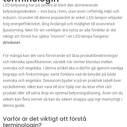
LED-belysning har på senare år blivit den dominerande
belysningstekniken – inte bara i hem, utan även i offentlig miljö och
industri. Grunden till denna popularitet är enkel: LED-lampor erbjuder
hög energieffektivitet, lång livslängd och möjlighet till avancerad
ljusstyrning. Men för att verkligen dra nytta av alla fördelar är det
viktigt att förstå hur själva ”motorn” i en LED-lampa fungerar:
drivdonet
.
För många kan det vara förvirrande att läsa produktbeskrivningar
och tekniska specifikationer, särskilt när termer blandas mellan
svenska och engelska. I denna artikel ska vi därför gå igenom vanliga
begrepp och förkortningar, samt förklara vad de betyder på både
svenska och engelska. Dessutom bjuder vi på en praktisk tabell över
nyckeltermer, vilket kan vara till stor hjälp när du letar efter rätt
produkt eller vill sätta ihop en optimal belysningslösning. Även om du
säkert kan flera termer så kan du säkert snappa upp ngt matnyttigt i
denna guide.
Varför är det viktigt att förstå
terminologin?