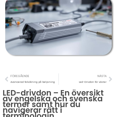
Föregående
Nä
FÖREGÅENDE
NÄSTA
Avancerad felsökning på belysning
Led-Drivdon för växter
LED-drivdon – En översikt
av engelska och svenska
termer samt hur du
navigerar rätt i
terminologin