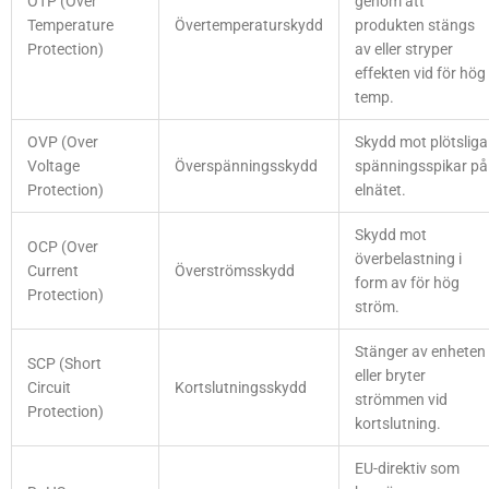
OTP (Over
genom att
Temperature
Övertemperaturskydd
produkten stängs
Protection)
av eller stryper
effekten vid för hög
temp.
OVP (Over
Skydd mot plötsliga
Voltage
Överspänningsskydd
spänningsspikar på
Protection)
elnätet.
Skydd mot
OCP (Over
överbelastning i
Current
Överströmsskydd
form av för hög
Protection)
ström.
Stänger av enheten
SCP (Short
eller bryter
Circuit
Kortslutningsskydd
strömmen vid
Protection)
kortslutning.
EU-direktiv som