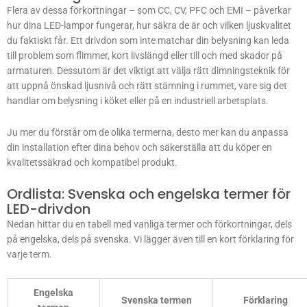
Flera av dessa förkortningar – som CC, CV, PFC och EMI – påverkar
hur dina LED-lampor fungerar, hur säkra de är och vilken ljuskvalitet
du faktiskt får. Ett drivdon som inte matchar din belysning kan leda
till problem som flimmer, kort livslängd eller till och med skador på
armaturen. Dessutom är det viktigt att välja rätt dimningsteknik för
att uppnå önskad ljusnivå och rätt stämning i rummet, vare sig det
handlar om belysning i köket eller på en industriell arbetsplats.
Ju mer du förstår om de olika termerna, desto mer kan du anpassa
din installation efter dina behov och säkerställa att du köper en
kvalitetssäkrad och kompatibel produkt.
Ordlista: Svenska och engelska termer för
LED-drivdon
Nedan hittar du en tabell med vanliga termer och förkortningar, dels
på engelska, dels på svenska. Vi lägger även till en kort förklaring för
varje term.
Engelska
Svenska termen
Förklaring