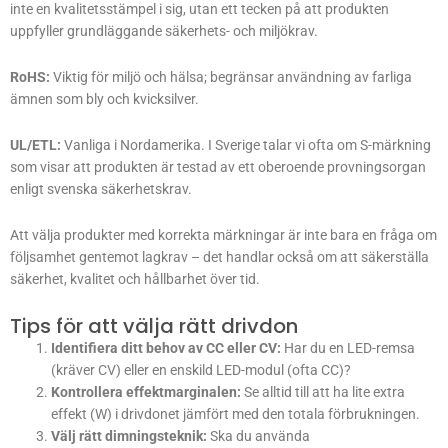
inte en kvalitetsstämpel i sig, utan ett tecken på att produkten
uppfyller grundläggande säkerhets- och miljökrav.
RoHS:
Viktig för miljö och hälsa; begränsar användning av farliga
ämnen som bly och kvicksilver.
UL/ETL:
Vanliga i Nordamerika. I Sverige talar vi ofta om S-märkning
som visar att produkten är testad av ett oberoende provningsorgan
enligt svenska säkerhetskrav.
Att välja produkter med korrekta märkningar är inte bara en fråga om
följsamhet gentemot lagkrav – det handlar också om att säkerställa
säkerhet, kvalitet och hållbarhet över tid.
Tips för att välja rätt drivdon
Identifiera ditt behov av CC eller CV:
Har du en LED-remsa
(kräver CV) eller en enskild LED-modul (ofta CC)?
Kontrollera effektmarginalen:
Se alltid till att ha lite extra
effekt (W) i drivdonet jämfört med den totala förbrukningen.
Välj rätt dimningsteknik:
Ska du använda