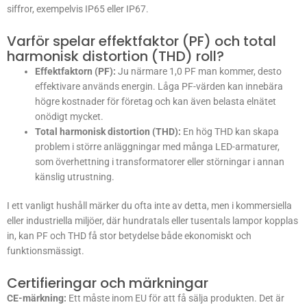
siffror, exempelvis IP65 eller IP67.
Varför spelar effektfaktor (PF) och total
harmonisk distortion (THD) roll?
Effektfaktorn (PF):
Ju närmare 1,0 PF man kommer, desto
effektivare används energin. Låga PF-värden kan innebära
högre kostnader för företag och kan även belasta elnätet
onödigt mycket.
Total harmonisk distortion (THD):
En hög THD kan skapa
problem i större anläggningar med många LED-armaturer,
som överhettning i transformatorer eller störningar i annan
känslig utrustning.
I ett vanligt hushåll märker du ofta inte av detta, men i kommersiella
eller industriella miljöer, där hundratals eller tusentals lampor kopplas
in, kan PF och THD få stor betydelse både ekonomiskt och
funktionsmässigt.
Certifieringar och märkningar
CE-märkning:
Ett måste inom EU för att få sälja produkten. Det är