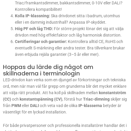
Triac/framkantsdimmer, bakkantsdimmer, 0-10V eller DALI?
Kontrollera kompatibilitet!
Kolla IP-klassning:
Ska drivdonet sitta i badrum, utomhus
eller i en dammig industrihall? Anpassa IP-skyddet.
Hög PF och låg THD:
För större projekt lönar det sig att välja
drivdon med hög effektfaktor och låg harmonisk distortion.
Certifieringar och garantier:
Kontrollera alltid CE, RoHS och
eventuellt S-märkning eller andra tester. Bra tillverkare brukar
även erbjuda rejäla garantier (3–5 år eller mer).
Hoppas du lärde dig något om
skillnaderna i terminologin
LED-drivdon kan verka som en djungel av förkortningar och tekniska
ord, men när man väl får grepp om grunderna blir det mycket enklare
att välja rätt produkt. Att ha koll på skillnaden mellan
konstantström
(CC)
och
konstantspänning (CV)
, förstå hur
Triac-dimning
skiljer sig
från
PWM
eller
DALI
och veta vad de olika
IP-klasserna
betyder är
väsentligt för en lyckad installation.
För både privatpersoner och professionella installatörer handlar det i