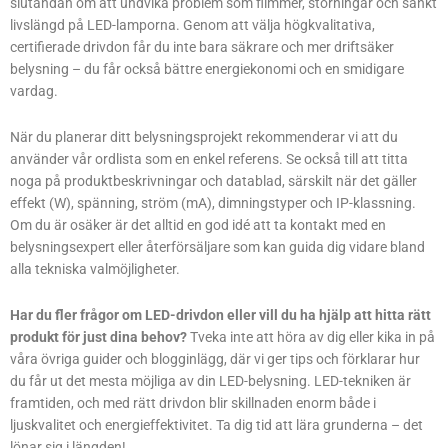
slutändan om att undvika problem som flimmer, störningar och sänkt
livslängd på LED-lamporna. Genom att välja högkvalitativa,
certifierade drivdon får du inte bara säkrare och mer driftsäker
belysning – du får också bättre energiekonomi och en smidigare
vardag.
När du planerar ditt belysningsprojekt rekommenderar vi att du
använder vår ordlista som en enkel referens. Se också till att titta
noga på produktbeskrivningar och datablad, särskilt när det gäller
effekt (W), spänning, ström (mA), dimningstyper och IP-klassning.
Om du är osäker är det alltid en god idé att ta kontakt med en
belysningsexpert eller återförsäljare som kan guida dig vidare bland
alla tekniska valmöjligheter.
Har du fler frågor om LED-drivdon eller vill du ha hjälp att hitta rätt
produkt för just dina behov?
Tveka inte att höra av dig eller kika in på
våra övriga guider och blogginlägg, där vi ger tips och förklarar hur
du får ut det mesta möjliga av din LED-belysning. LED-tekniken är
framtiden, och med rätt drivdon blir skillnaden enorm både i
ljuskvalitet och energieffektivitet. Ta dig tid att lära grunderna – det
lönar sig i längden!