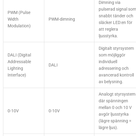
Dimning via
pulserad signal so
PWM (Pulse
snabbt tänder och
Width
PWM-dimning
släcker LED:en för
Modulation)
att reglera
ljusstyrka.
Digitalt styrsystem
DALI (Digital
som möjliggör
Addressable
individuell
DALI
Lighting
adressering och
Interface)
avancerad kontroll
av belysning.
Analogt styrsystem
där spänningen
mellan 0 och 10 V
0-10V
0-10V
avgör ljusstyrka
(lägre spänning =
lägre ljus).