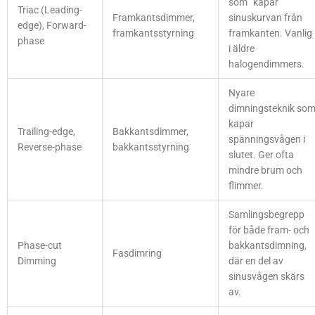
som ”kapar”
Triac (Leading-
Framkantsdimmer,
sinuskurvan från
edge), Forward-
framkantsstyrning
framkanten. Vanlig
phase
i äldre
halogendimmers.
Nyare
dimningsteknik so
kapar
Trailing-edge,
Bakkantsdimmer,
spänningsvågen i
Reverse-phase
bakkantsstyrning
slutet. Ger ofta
mindre brum och
flimmer.
Samlingsbegrepp
för både fram- och
Phase-cut
bakkantsdimning,
Fasdimring
Dimming
där en del av
sinusvågen skärs
av.