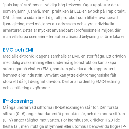
”puls-kapa” strömmen i väldigt hög frekvens. Ögat uppfattar detta
som en jämn ljusnivå, men i praktiken är LED:en av och på i rapid takt.
DALI å andra sidan är ett digitalt protokoll som tillåter avancerad
ljusreglering, med möjlighet att adressera och styra individuella
armaturer. Detta är mycket användbart i professionella miljöer, där
man vill skapa scenarier eller automatiserad belysning i större lokaler.
EMC och EMI
Med all elektronik i dagens samhälle är EMC en stor fråga. Ett drivdon
med dålig avskärmning eller undermålig konstruktion kan skapa
störningar på elnätet (EMI), som kan påverka andra apparater i
hemmet eller industrin. Omvänt kan yttre elektromagnetiska fält
störa ett dåligt designat drivdon. Därför är ordentlig EMC-testning
och certifiering avgörande.
IP-klassning
Många undrar vad siffrorna i IP-beteckningen står för. Den första
siffran (0–6) anger hur dammtät produkten är, och den andra siffran
(0–9) anger tålighet mot vatten. För inomhusbruk räcker IP20 i de
flesta fall, men i fuktiga utrymmen eller utomhus behöver du högre IP-