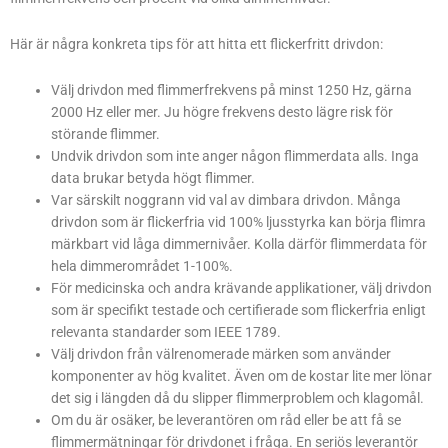
Här är några konkreta tips för att hitta ett flickerfritt drivdon:
Välj drivdon med flimmerfrekvens på minst 1250 Hz, gärna
2000 Hz eller mer. Ju högre frekvens desto lägre risk för
störande flimmer.
Undvik drivdon som inte anger någon flimmerdata alls. Inga
data brukar betyda högt flimmer.
Var särskilt noggrann vid val av dimbara drivdon. Många
drivdon som är flickerfria vid 100% ljusstyrka kan börja flimra
märkbart vid låga dimmernivåer. Kolla därför flimmerdata för
hela dimmerområdet 1-100%.
För medicinska och andra krävande applikationer, välj drivdon
som är specifikt testade och certifierade som flickerfria enligt
relevanta standarder som IEEE 1789.
Välj drivdon från välrenomerade märken som använder
komponenter av hög kvalitet. Även om de kostar lite mer lönar
det sig i längden då du slipper flimmerproblem och klagomål.
Om du är osäker, be leverantören om råd eller be att få se
flimmermätningar för drivdonet i fråga. En seriös leverantör