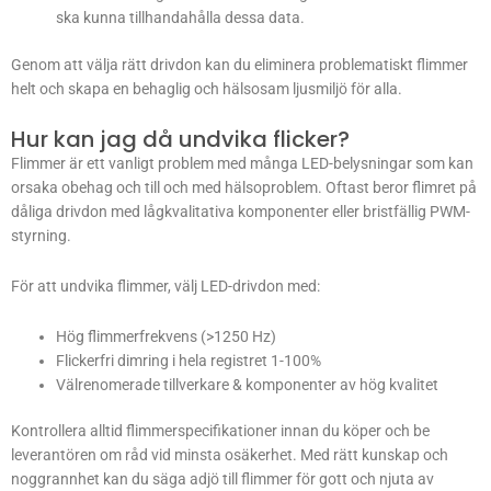
ska kunna tillhandahålla dessa data.
Genom att välja rätt drivdon kan du eliminera problematiskt flimmer
helt och skapa en behaglig och hälsosam ljusmiljö för alla.
Hur kan jag då undvika flicker?
Flimmer är ett vanligt problem med många LED-belysningar som kan
orsaka obehag och till och med hälsoproblem. Oftast beror flimret på
dåliga drivdon med lågkvalitativa komponenter eller bristfällig PWM-
styrning.
För att undvika flimmer, välj LED-drivdon med:
Hög flimmerfrekvens (>1250 Hz)
Flickerfri dimring i hela registret 1-100%
Välrenomerade tillverkare & komponenter av hög kvalitet
Kontrollera alltid flimmerspecifikationer innan du köper och be
leverantören om råd vid minsta osäkerhet. Med rätt kunskap och
noggrannhet kan du säga adjö till flimmer för gott och njuta av