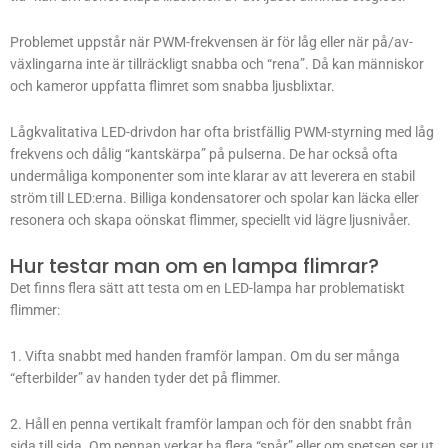
Problemet uppstår när PWM-frekvensen är för låg eller när på/av-
växlingarna inte är tillräckligt snabba och “rena”. Då kan människor
och kameror uppfatta flimret som snabba ljusblixtar.
Lågkvalitativa LED-drivdon har ofta bristfällig PWM-styrning med låg
frekvens och dålig “kantskärpa” på pulserna. De har också ofta
undermåliga komponenter som inte klarar av att leverera en stabil
ström till LED:erna. Billiga kondensatorer och spolar kan läcka eller
resonera och skapa oönskat flimmer, speciellt vid lägre ljusnivåer.
Hur testar man om en lampa flimrar?
Det finns flera sätt att testa om en LED-lampa har problematiskt
flimmer:
1. Vifta snabbt med handen framför lampan. Om du ser många
“efterbilder” av handen tyder det på flimmer.
2. Håll en penna vertikalt framför lampan och för den snabbt från
sida till sida. Om pennan verkar ha flera “spår” eller om spetsen ser ut