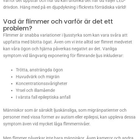
varför det uppstår och hur du kan undvika det när du väljer LED-
drivdon. Häng med på en djupdykning i flickrets förrädiska värld!
Vad är flimmer och varför är det ett
problem?
Flimmer är snabba variationer i ljusstyrka som kan vara svåra att
uppfatta med blotta ögat. Även om vi inte alltid ser flimret medvetet
kan våra ögon och hjärna påverkas negativt av det. Vanliga
symptom vid långvarig exponering för flimrande ljus inkluderar:
Trötta, ansträngda ögon
Huvudvärk och migrän
Koncentrationssvårigheter
Yrsel och illamående
I värsta fall epileptiska anfall
Människor som är särskilt ljuskänsliga, som migränpatienter och
personer med vissa former av autism eller epilepsi, kan uppleva dessa
symptom även vid mycket låga flimmernivåer.
Men flimmer påverkar inte bara människor. Även kameror och andra