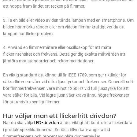
att hoppa fram är det ett tecken på flimmer.
3. Ta en bild eller video av den tända lampan med en smartphone. Om
bilden har mörka ränder eller om videon flimrar kraftigt vet du att
lampan har flickerproblem.
4. Använd en flimmermätare eller oscilloskop för att mäta
flickerintensitet och frekvens. Detta ger dig exakta mätvärden att
jämföra mot standarder och rekommendationer.
En viktig standard att känna till är IEEE 1789, som ger riktlinjer för
säkra flimmernivåer vid olika ljusstyrkor och frekvenser. Generellt sett
bör flimmerfrekvensen vara minst 1250 Hz vid full ljusstyrka för att
vara säker för alla. Vid lägre ljusnivåer krävs ännu högre frekvenser
för att undvika synligt flimmer.
Hur väljer man ett flickerfritt drivdon?
LED-drivdon
När du ska välja
är det viktigt att kontrollera flickerdata
i produktspecifikationerna. Seriösa tillverkare anger alltid
flimmerfrekvens och procent vid olika dimmernivåer.