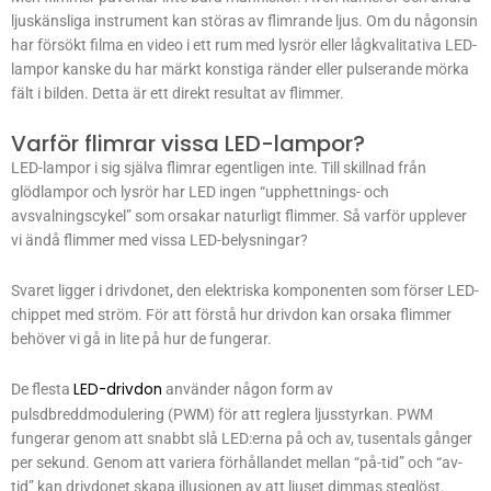
ljuskänsliga instrument kan störas av flimrande ljus. Om du någonsin
har försökt filma en video i ett rum med lysrör eller lågkvalitativa LED-
lampor kanske du har märkt konstiga ränder eller pulserande mörka
fält i bilden. Detta är ett direkt resultat av flimmer.
Varför flimrar vissa LED-lampor?
LED-lampor i sig själva flimrar egentligen inte. Till skillnad från
glödlampor och lysrör har LED ingen “upphettnings- och
avsvalningscykel” som orsakar naturligt flimmer. Så varför upplever
vi ändå flimmer med vissa LED-belysningar?
Svaret ligger i drivdonet, den elektriska komponenten som förser LED-
chippet med ström. För att förstå hur drivdon kan orsaka flimmer
behöver vi gå in lite på hur de fungerar.
LED-drivdon
De flesta
använder någon form av
pulsdbreddmodulering (PWM) för att reglera ljusstyrkan. PWM
fungerar genom att snabbt slå LED:erna på och av, tusentals gånger
per sekund. Genom att variera förhållandet mellan “på-tid” och “av-
tid” kan drivdonet skapa illusionen av att ljuset dimmas steglöst.