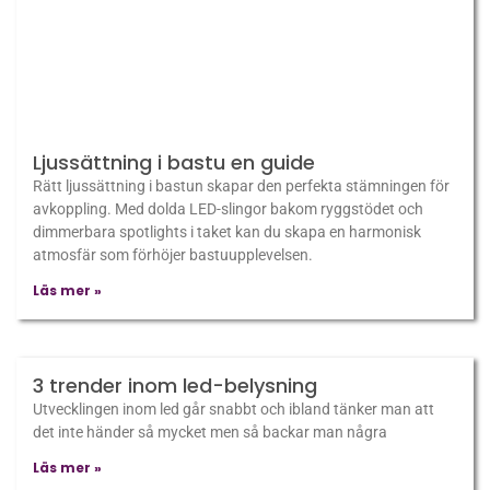
Ljussättning i bastu en guide
Rätt ljussättning i bastun skapar den⁢ perfekta stämningen för
avkoppling. Med dolda ⁢LED-slingor bakom ryggstödet och
dimmerbara spotlights i taket kan du skapa en​ harmonisk
atmosfär som förhöjer⁣ bastuupplevelsen.
Läs mer »
3 trender inom led-belysning
Utvecklingen inom led går snabbt och ibland tänker man att
det inte händer så mycket men så backar man några
Läs mer »