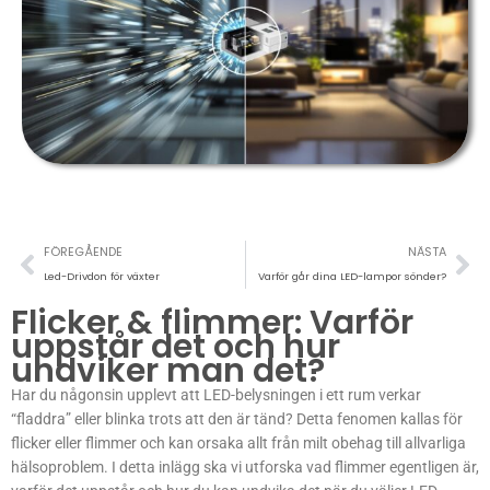
Föregående
Nä
FÖREGÅENDE
NÄSTA
Led-Drivdon för växter
Varför går dina LED-lampor sönder?
Flicker & flimmer: Varför
uppstår det och hur
undviker man det?
Har du någonsin upplevt att LED-belysningen i ett rum verkar
“fladdra” eller blinka trots att den är tänd? Detta fenomen kallas för
flicker eller flimmer och kan orsaka allt från milt obehag till allvarliga
hälsoproblem. I detta inlägg ska vi utforska vad flimmer egentligen är,