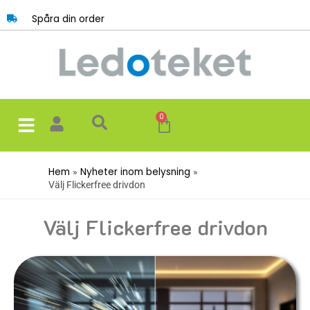
Hoppa
Spåra din order
till
innehåll
0
Varukorg
Hem
Nyheter inom belysning
Välj Flickerfree drivdon
Välj Flickerfree drivdon